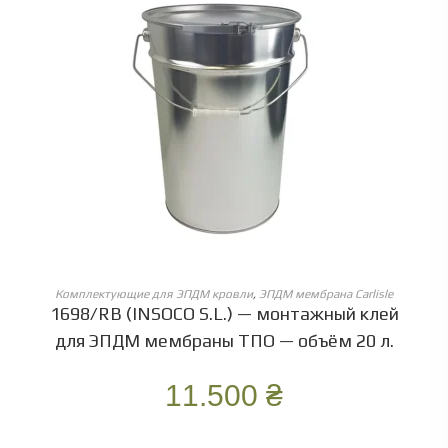
ОБЕРІТЬ ОПЦІЇ
Комплектующие для ЭПДМ кровли
,
ЭПДМ мембрана Carlisle
1698/RB (INSOCO S.L.) — монтажный клей
для ЭПДМ мембраны ТПО — объём 20 л.
11.500
₴