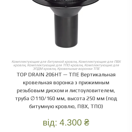
ОБЕРІТЬ ОПЦІЇ
Комплектующие для битумной кровли
,
Комплектующие для ПВХ
кровли
,
Комплектующие для ТПО кровли
,
Комплектующие для
ЭПДМ кровли
,
Кровельные воронки ТПЕ
TOP DRAIN 206HT — ТПЕ Вертикальная
кровельная воронка з прижимным
резьбовым диском и листоуловителем,
труба ∅110/160 мм, высота 250 мм (под
битумную кровлю, ПВХ, ТПО)
від:
4.300
₴