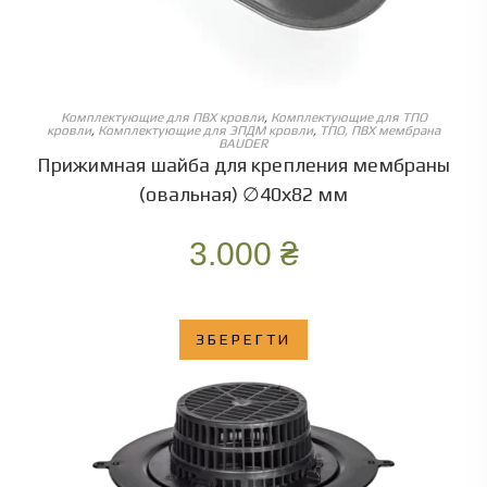
ОБЕРІТЬ ОПЦІЇ
Комплектующие для ПВХ кровли
,
Комплектующие для ТПО
кровли
,
Комплектующие для ЭПДМ кровли
,
ТПО, ПВХ мембрана
BAUDER
Прижимная шайба для крепления мембраны
(овальная) ∅40х82 мм
3.000
₴
ЗБЕРЕГТИ