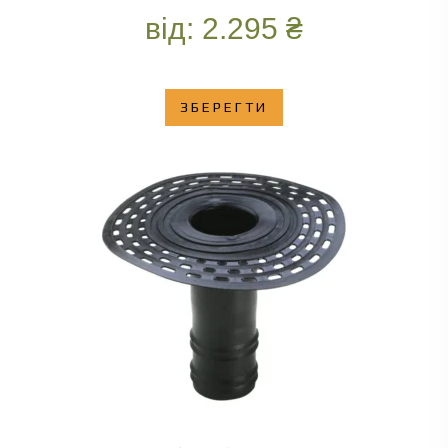
від:
2.295
₴
ЗБЕРЕГТИ
ОБЕРІТЬ ОПЦІЇ