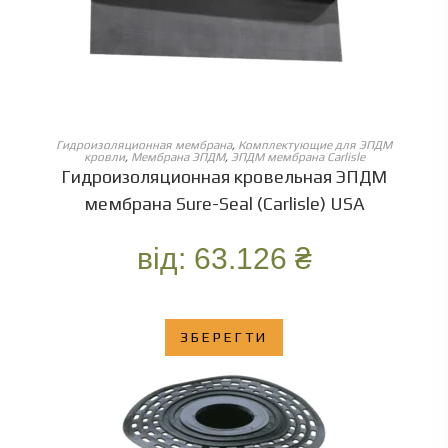
ОБЕРІТЬ ОПЦІЇ
Гидроизоляционная мембрана
,
Комплектующие для ЭПДМ
кровли
,
Мембрана ЭПДМ
,
ЭПДМ мембрана Carlisle
Гидроизоляционная кровельная ЭПДМ
мембрана Sure-Seal (Carlisle) USA
від:
63.126
₴
ЗБЕРЕГТИ