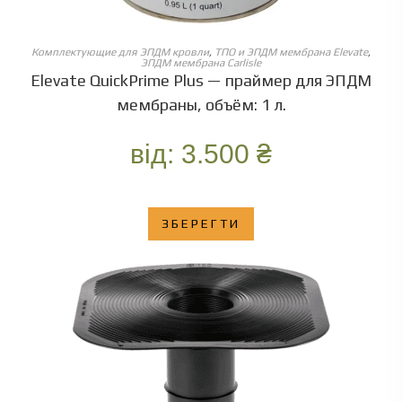
ОБЕРІТЬ ОПЦІЇ
Комплектующие для ЭПДМ кровли
,
ТПО и ЭПДМ мембрана Elevate
,
ЭПДМ мембрана Carlisle
Elevate QuickPrime Plus — праймер для ЭПДM
мембраны, объём: 1 л.
від:
3.500
₴
ЗБЕРЕГТИ