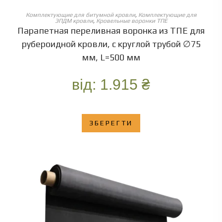
ОБЕРІТЬ ОПЦІЇ
Комплектующие для битумной кровли
,
Комплектующие для
ЭПДМ кровли
,
Кровельные воронки ТПЕ
Парапетная переливная воронка из ТПЕ для
рубероидной кровли, с круглой трубой ∅75
мм, L=500 мм
від:
1.915
₴
ЗБЕРЕГТИ