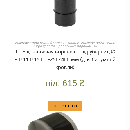
ОБЕРІТЬ ОПЦІЇ
Комплектующие для битумной кровли
,
Комплектующие для
ЭПДМ кровли
,
Кровельные воронки ТПЕ
ТПЕ дренажная воронка под рубероид ∅
90/110/150, L-250/400 мм (для битумной
кровли)
від:
615
₴
ЗБЕРЕГТИ