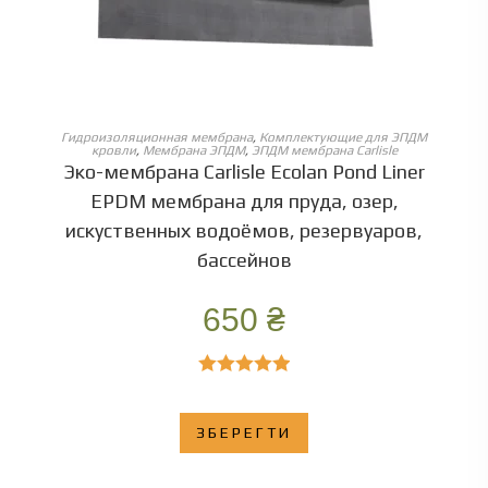
ОБЕРІТЬ ОПЦІЇ
Гидроизоляционная мембрана
,
Комплектующие для ЭПДМ
кровли
,
Мембрана ЭПДМ
,
ЭПДМ мембрана Carlisle
Эко-мембрана Carlisle Ecolan Pond Liner
EPDM мембрана для пруда, озер,
искуственных водоёмов, резервуаров,
бассейнов
650
₴
Оценка
5.00
из 5
ЗБЕРЕГТИ