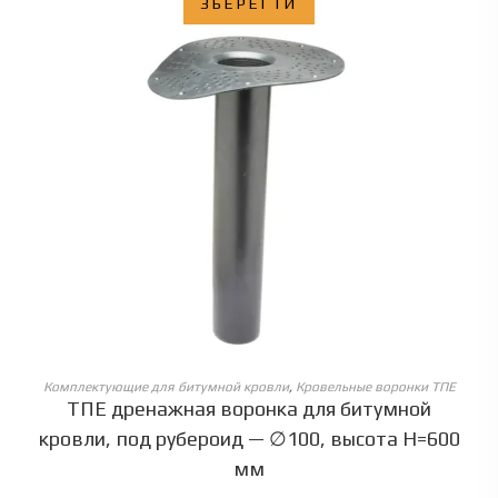
ЗБЕРЕГТИ
ОБЕРІТЬ ОПЦІЇ
Комплектующие для битумной кровли
,
Кровельные воронки ТПЕ
ТПЕ дренажная воронка для битумной
кровли, под рубероид — ∅100, высота Н=600
мм