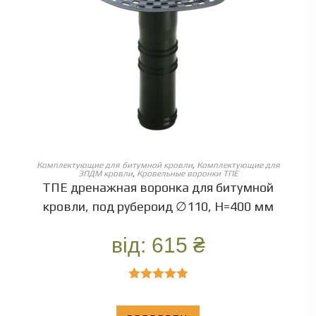
ОБЕРІТЬ ОПЦІЇ
Комплектующие для битумной кровли
,
Комплектующие для
ЭПДМ кровли
,
Кровельные воронки ТПЕ
ТПЕ дренажная воронка для битумной
кровли, под рубероид ∅110, Н=400 мм
від:
615
₴
Оценка
5.00
из 5