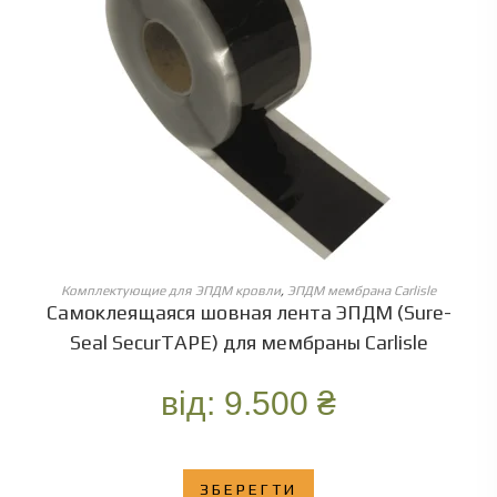
ОБЕРІТЬ ОПЦІЇ
Комплектующие для ЭПДМ кровли
,
ЭПДМ мембрана Carlisle
Самоклеящаяся шовная лента ЭПДМ (Sure-
Seal SecurTAPE) для мембраны Carlisle
від:
9.500
₴
ЗБЕРЕГТИ