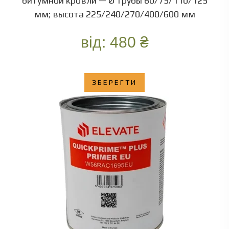
битумной кровли — Ø трубы 60/75/110/125
мм; высота 225/240/270/400/600 мм
від:
480
₴
ЗБЕРЕГТИ