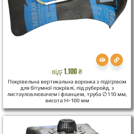
від:
1.100
₴
Покрівельна вертикальна воронка з підігрівом
для бітумної покрівлі, під руберойд, з
листоуловлювачем і фланцем, труба ∅110 мм,
висота Н=100 мм