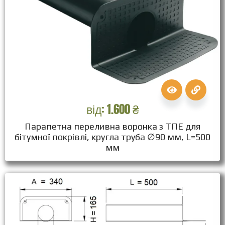
від:
1.600
₴
Парапетна переливна воронка з ТПЕ для
бітумної покрівлі, кругла труба ∅90 мм, L=500
мм