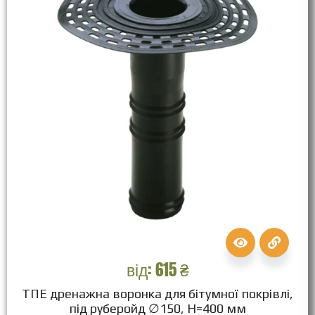
від:
615
₴
ТПЕ дренажна воронка для бітумної покрівлі,
під руберойд ∅150, Н=400 мм