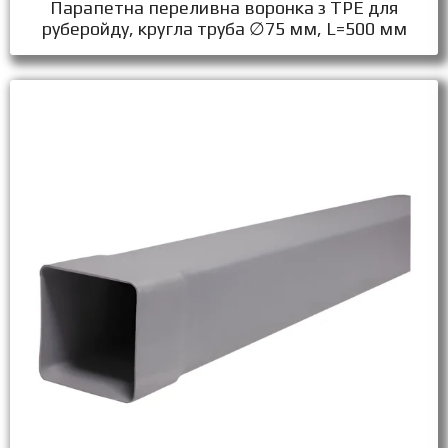
Парапетна переливна воронка з ТPЕ для
руберойду, кругла труба ∅75 мм, L=500 мм