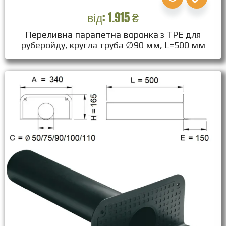
від:
1.915
₴
Переливна парапетна воронка з ТPЕ для
руберойду, кругла труба ∅90 мм, L=500 мм