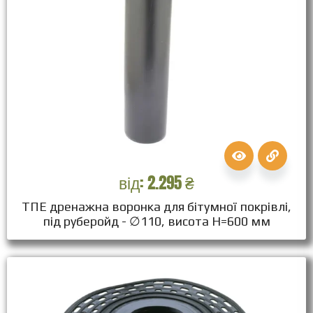
від:
2.295
₴
ТПЕ дренажна воронка для бітумної покрівлі,
під руберойд - ∅110, висота Н=600 мм