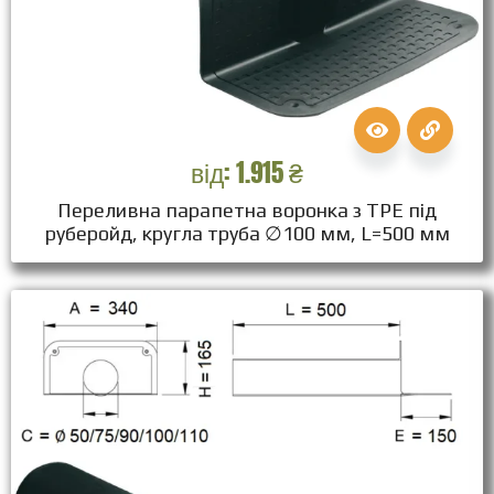
від:
1.915
₴
Переливна парапетна воронка з ТPЕ під
руберойд, кругла труба ∅100 мм, L=500 мм