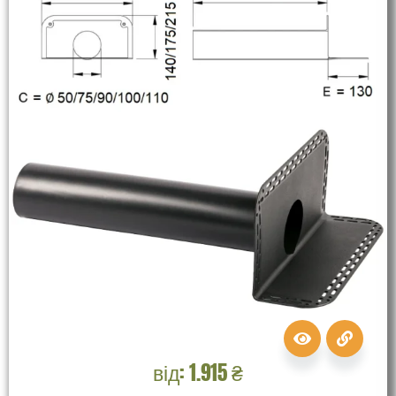
від:
1.915
₴