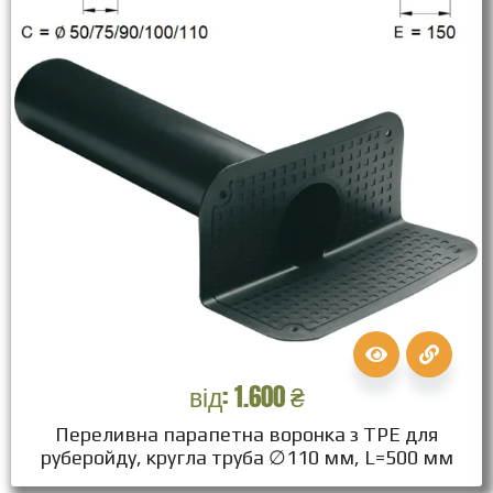
від:
1.600
₴
Переливна парапетна воронка з ТPЕ для
руберойду, кругла труба ∅110 мм, L=500 мм