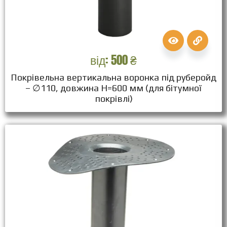
від:
500
₴
Покрівельна вертикальна воронка під руберойд
– ∅110, довжина Н=600 мм (для бітумної
покрівлі)