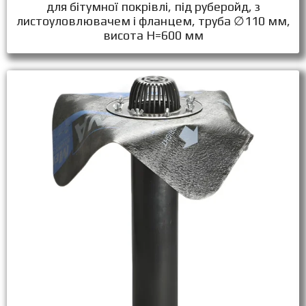
для бітумної покрівлі, під руберойд, з
листоуловлювачем і фланцем, труба ∅110 мм,
висота Н=600 мм