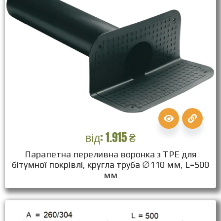
від:
1.915
₴
Парапетна переливна воронка з ТPЕ для
бітумної покрівлі, кругла труба ∅110 мм, L=500
мм