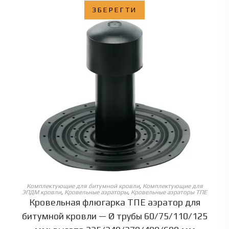
ЗБЕРЕГТИ
ОБЕРІТЬ ОПЦІЇ
Комплектующие для битумной кровли
,
Комплектующие для
ЭПДМ кровли
,
Кровельные аэраторы
,
Кровельные аэраторы ТПЕ
Кровельная флюгарка ТПЕ аэратор для
битумной кровли — Ø трубы 60/75/110/125