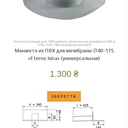
ОБЕРІТЬ ОПЦІЇ
Комплектующие для ПВХ кровли
,
Кровельная мембрана ПВХ и
ТПО
,
ТПО, ПВХ мембрана BAUDER
Манжета из ПВХ для мембраны ∅40-175
«Eterno Ivica» (универсальная)
1.300
₴
ЗБЕРЕГТИ