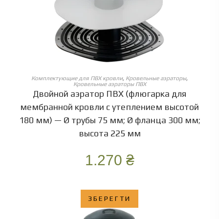
ОБЕРІТЬ ОПЦІЇ
Комплектующие для ПВХ кровли
,
Кровельные аэраторы
,
Кровельные аэраторы ПВХ
Двойной аэратор ПВХ (флюгарка для
мембранной кровли с утеплением высотой
180 мм) — Ø трубы 75 мм; Ø фланца 300 мм;
высота 225 мм
1.270
₴
ЗБЕРЕГТИ