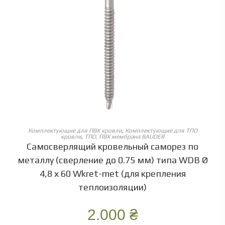
ОБЕРІТЬ ОПЦІЇ
Комплектующие для ПВХ кровли
,
Комплектующие для ТПО
кровли
,
ТПО, ПВХ мембрана BAUDER
Самосверлящий кровельный саморез по
металлу (сверление до 0.75 мм) типа WDB Ø
4,8 х 60 Wkret-met (для крепления
теплоизоляции)
2.000
₴