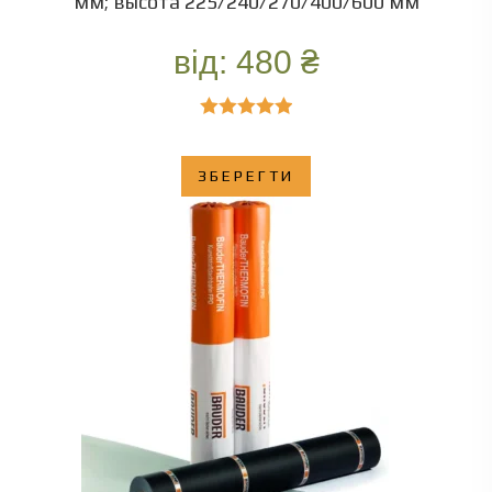
мм; высота 225/240/270/400/600 мм
від:
480
₴
Оценка
5.00
из 5
ЗБЕРЕГТИ