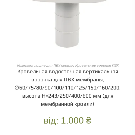
ОБЕРІТЬ ОПЦІЇ
Комплектующие для ПВХ кровли
,
Кровельные воронки ПВХ
Кровельная водосточная вертикальная
воронка для ПВХ мембраны,
∅60/75/80/90/100/110/125/150/160/200,
высота Н=243/250/400/600 мм (для
мембранной кровли)
від:
1.000
₴