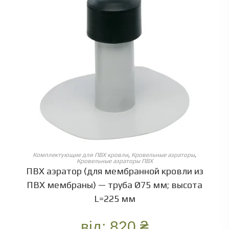
ОБЕРІТЬ ОПЦІЇ
Комплектующие для ПВХ кровли
,
Кровельные аэраторы
,
Кровельные аэраторы ПВХ
ПВХ аэратор (для мембранной кровли из
ПВХ мембраны) — труба Ø75 мм; высота
L=225 мм
від:
820
₴