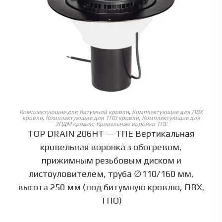
ОБЕРІТЬ ОПЦІЇ
Комплектующие для битумной кровли
,
Комплектующие для ПВХ
кровли
,
Комплектующие для ТПО кровли
,
Комплектующие для
ЭПДМ кровли
,
Кровельные воронки ТПЕ
TOP DRAIN 206HT — ТПЕ Вертикальная
кровельная воронка з обогревом,
прижимным резьбовым диском и
листоуловителем, труба ∅110/160 мм,
высота 250 мм (под битумную кровлю, ПВХ,
ТПО)