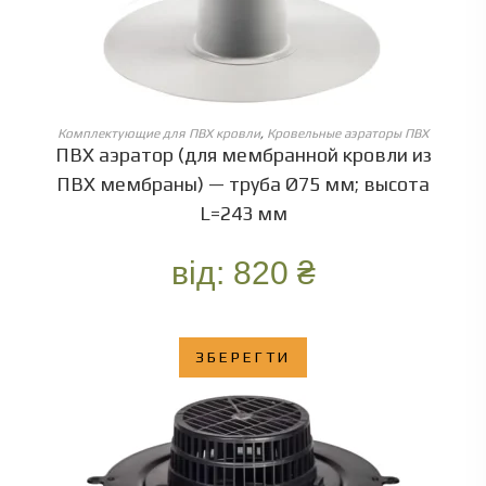
ОБЕРІТЬ ОПЦІЇ
Комплектующие для ПВХ кровли
,
Кровельные аэраторы ПВХ
ПВХ аэратор (для мембранной кровли из
ПВХ мембраны) — труба Ø75 мм; высота
L=243 мм
від:
820
₴
ЗБЕРЕГТИ