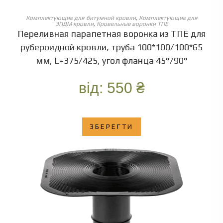
ОБЕРІТЬ ОПЦІЇ
Комплектующие для битумной кровли
,
Комплектующие для
ЭПДМ кровли
,
Кровельные воронки ТПЕ
Переливная парапетная воронка из ТПЕ для
рубероидной кровли, труба 100*100/100*65
мм, L=375/425, угол фланца 45°/90°
від:
550
₴
ЗБЕРЕГТИ