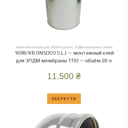
ОБЕРІТЬ ОПЦІЇ
Комплектующие для ЭПДМ кровли
,
ЭПДМ мембрана Carlisle
1698/RB (INSOCO S.L.) — монтажный клей
для ЭПДМ мембраны ТПО — объём 20 л.
11.500
₴
ЗБЕРЕГТИ