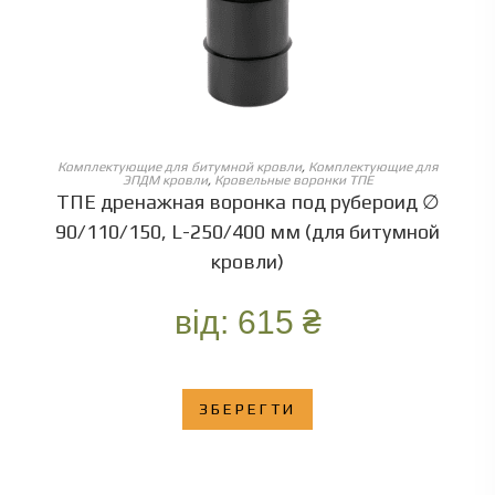
ОБЕРІТЬ ОПЦІЇ
Комплектующие для битумной кровли
,
Комплектующие для
ЭПДМ кровли
,
Кровельные воронки ТПЕ
ТПЕ дренажная воронка под рубероид ∅
90/110/150, L-250/400 мм (для битумной
кровли)
від:
615
₴
ЗБЕРЕГТИ