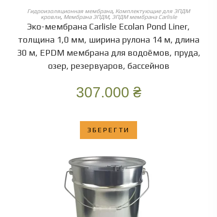
ОБЕРІТЬ ОПЦІЇ
Гидроизоляционная мембрана
,
Комплектующие для ЭПДМ
кровли
,
Мембрана ЭПДМ
,
ЭПДМ мембрана Carlisle
Эко-мембрана Carlisle Ecolan Pond Liner,
толщина 1,0 мм, ширина рулона 14 м, длина
30 м, EPDM мембрана для водоёмов, пруда,
озер, резервуаров, бассейнов
307.000
₴
ЗБЕРЕГТИ