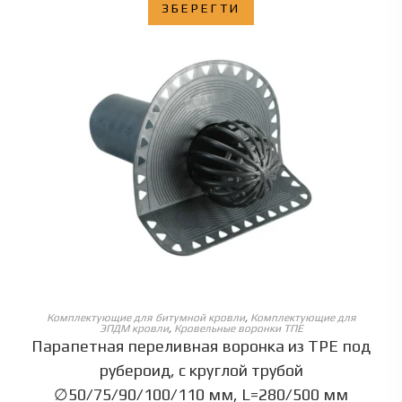
ЗБЕРЕГТИ
ОБЕРІТЬ ОПЦІЇ
Комплектующие для битумной кровли
,
Комплектующие для
ЭПДМ кровли
,
Кровельные воронки ТПЕ
Парапетная переливная воронка из ТPЕ под
рубероид, с круглой трубой
∅50/75/90/100/110 мм, L=280/500 мм