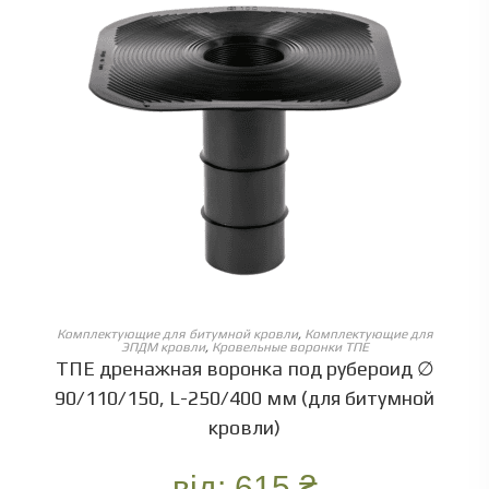
ОБЕРІТЬ ОПЦІЇ
Комплектующие для битумной кровли
,
Комплектующие для
ЭПДМ кровли
,
Кровельные воронки ТПЕ
ТПЕ дренажная воронка под рубероид ∅
90/110/150, L-250/400 мм (для битумной
кровли)
від:
615
₴