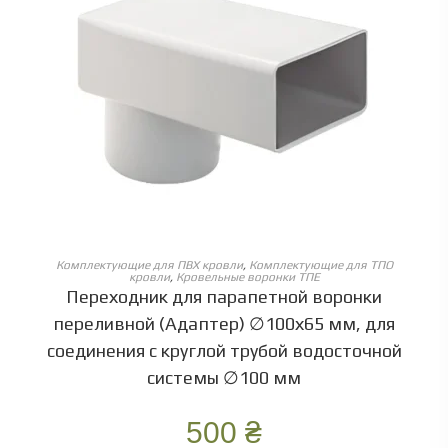
ОБЕРІТЬ ОПЦІЇ
Комплектующие для ПВХ кровли
,
Комплектующие для ТПО
кровли
,
Кровельные воронки ТПЕ
Переходник для парапетной воронки
переливной (Адаптер) ∅100х65 мм, для
соединения с круглой трубой водосточной
системы ∅100 мм
500
₴