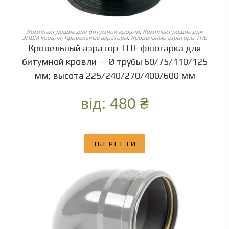
ОБЕРІТЬ ОПЦІЇ
Комплектующие для битумной кровли
,
Комплектующие для
ЭПДМ кровли
,
Кровельные аэраторы
,
Кровельные аэраторы ТПЕ
Кровельный аэратор ТПЕ флюгарка для
битумной кровли — Ø трубы 60/75/110/125
мм; высота 225/240/270/400/600 мм
від:
480
₴
ЗБЕРЕГТИ