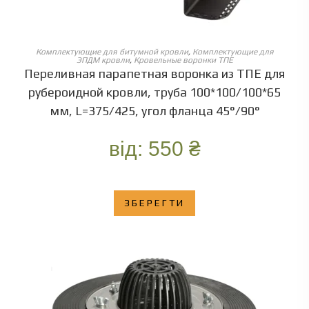
ОБЕРІТЬ ОПЦІЇ
Комплектующие для битумной кровли
,
Комплектующие для
ЭПДМ кровли
,
Кровельные воронки ТПЕ
Переливная парапетная воронка из ТПЕ для
рубероидной кровли, труба 100*100/100*65
мм, L=375/425, угол фланца 45°/90°
від:
550
₴
ЗБЕРЕГТИ