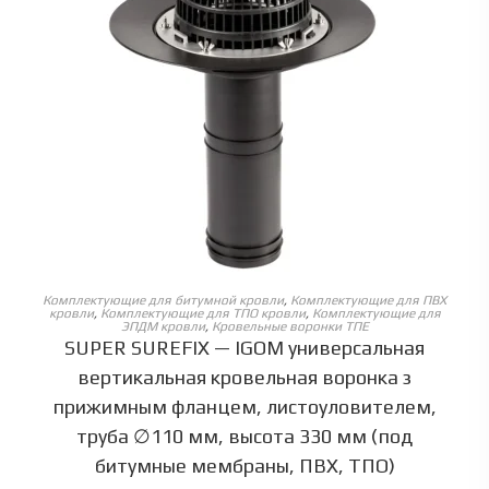
ОБЕРІТЬ ОПЦІЇ
Комплектующие для битумной кровли
,
Комплектующие для ПВХ
кровли
,
Комплектующие для ТПО кровли
,
Комплектующие для
ЭПДМ кровли
,
Кровельные воронки ТПЕ
SUPER SUREFIX — IGOM универсальная
вертикальная кровельная воронка з
прижимным фланцем, листоуловителем,
труба ∅110 мм, высота 330 мм (под
битумные мембраны, ПВХ, ТПО)