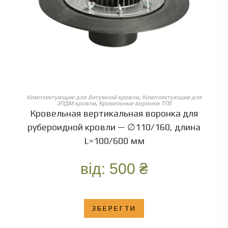
ОБЕРІТЬ ОПЦІЇ
Комплектующие для битумной кровли
,
Комплектующие для
ЭПДМ кровли
,
Кровельные воронки ТПЕ
Кровельная вертикальная воронка для
рубероидной кровли — ∅110/160, длина
L=100/600 мм
від:
500
₴
ЗБЕРЕГТИ