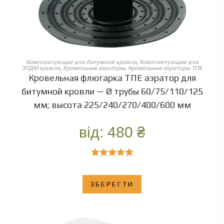
ОБЕРІТЬ ОПЦІЇ
Комплектующие для битумной кровли
,
Комплектующие для
ЭПДМ кровли
,
Кровельные аэраторы
,
Кровельные аэраторы ТПЕ
Кровельная флюгарка ТПЕ аэратор для
битумной кровли — Ø трубы 60/75/110/125
мм; высота 225/240/270/400/600 мм
від:
480
₴
Оценка
5.00
из 5
ЗБЕРЕГТИ