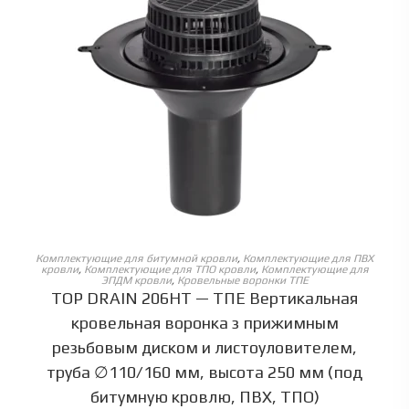
ОБЕРІТЬ ОПЦІЇ
Комплектующие для битумной кровли
,
Комплектующие для ПВХ
кровли
,
Комплектующие для ТПО кровли
,
Комплектующие для
ЭПДМ кровли
,
Кровельные воронки ТПЕ
TOP DRAIN 206HT — ТПЕ Вертикальная
кровельная воронка з прижимным
резьбовым диском и листоуловителем,
труба ∅110/160 мм, высота 250 мм (под
битумную кровлю, ПВХ, ТПО)