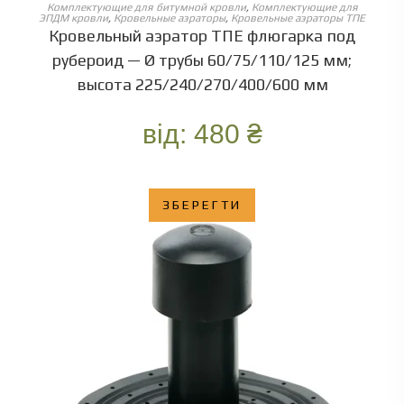
ОБЕРІТЬ ОПЦІЇ
Комплектующие для битумной кровли
,
Комплектующие для
ЭПДМ кровли
,
Кровельные аэраторы
,
Кровельные аэраторы ТПЕ
Кровельный аэратор ТПЕ флюгарка под
рубероид — Ø трубы 60/75/110/125 мм;
высота 225/240/270/400/600 мм
від:
480
₴
ЗБЕРЕГТИ