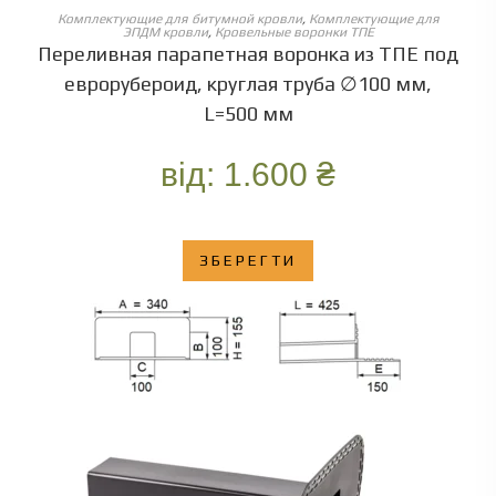
ОБЕРІТЬ ОПЦІЇ
Комплектующие для битумной кровли
,
Комплектующие для
ЭПДМ кровли
,
Кровельные воронки ТПЕ
Переливная парапетная воронка из ТПЕ под
еврорубероид, круглая труба ∅100 мм,
L=500 мм
від:
1.600
₴
ЗБЕРЕГТИ