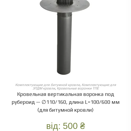
ОБЕРІТЬ ОПЦІЇ
Комплектующие для битумной кровли
,
Комплектующие для
ЭПДМ кровли
,
Кровельные воронки ТПЕ
Кровельная вертикальная воронка под
рубероид — ∅110/160, длина L=100/600 мм
(для битумной кровли)
від:
500
₴