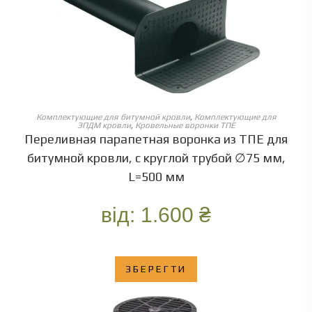
ОБЕРІТЬ ОПЦІЇ
Комплектующие для битумной кровли
,
Комплектующие для
ЭПДМ кровли
,
Кровельные воронки ТПЕ
Переливная парапетная воронка из ТПЕ для
битумной кровли, с круглой трубой ∅75 мм,
L=500 мм
від:
1.600
₴
ЗБЕРЕГТИ