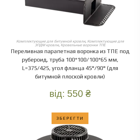
ОБЕРІТЬ ОПЦІЇ
Комплектующие для битумной кровли
,
Комплектующие для
ЭПДМ кровли
,
Кровельные воронки ТПЕ
Переливная парапетная воронка из ТПЕ под
рубероид, труба 100*100/100*65 мм,
L=375/425, угол фланца 45°/90° (для
битумной плоской кровли)
від:
550
₴
ЗБЕРЕГТИ