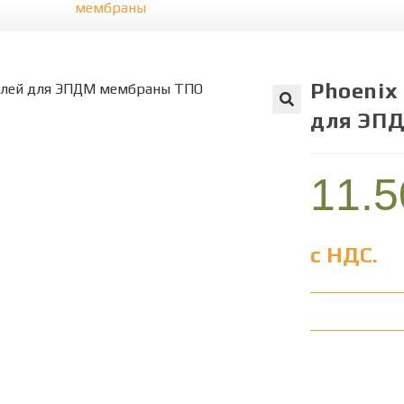
мембраны
Phoenix
для ЭП
🔍
11.
с НДС.