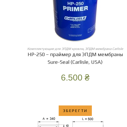
ОБЕРІТЬ ОПЦІЇ
Комплектующие для ЭПДМ кровли
,
ЭПДМ мембрана Carlisle
HP-250 – праймер для ЭПДМ мембраны
Sure-Seal (Carlisle, USA)
6.500
₴
ЗБЕРЕГТИ