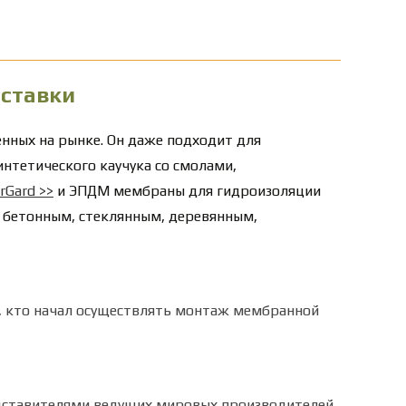
оставки
нных на рынке. Он даже подходит для
нтетического каучука со смолами,
rGard
>>
и
ЭПДМ мембраны для гидроизоляции
 бетонным, стеклянным, деревянным,
х, кто начал осуществлять монтаж мембранной
ставителями ведущих мировых производителей