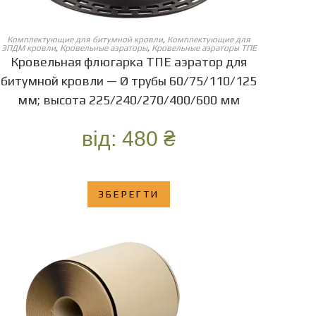
ОБЕРІТЬ ОПЦІЇ
Комплектующие для битумной кровли
,
Комплектующие для
ЭПДМ кровли
,
Кровельные аэраторы
,
Кровельные аэраторы ТПЕ
Кровельная флюгарка ТПЕ аэратор для
битумной кровли — Ø трубы 60/75/110/125
мм; высота 225/240/270/400/600 мм
від:
480
₴
ЗБЕРЕГТИ