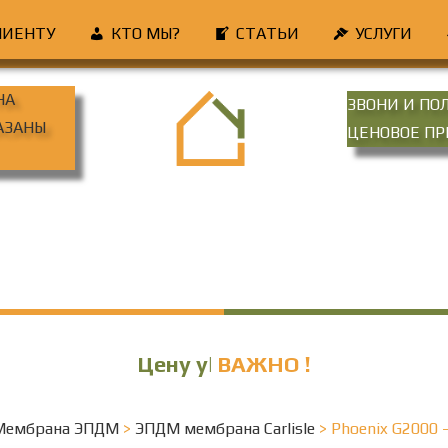
ЛИЕНТУ
КТО МЫ?
СТАТЬИ
УСЛУГИ
НА
ЗВОНИ И ПО
КАЗАНЫ
ЦЕНОВОЕ П
Наличие
ВАЖНО !
Мембрана ЭПДМ
>
ЭПДМ мембрана Carlisle
>
Phoenix G2000