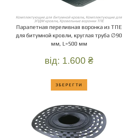
ОБЕРІТЬ ОПЦІЇ
Комплектующие для битумной кровли
,
Комплектующие для
ЭПДМ кровли
,
Кровельные воронки ТПЕ
Парапетная переливная воронка из ТПЕ
для битумной кровли, круглая труба ∅90
мм, L=500 мм
від:
1.600
₴
ЗБЕРЕГТИ