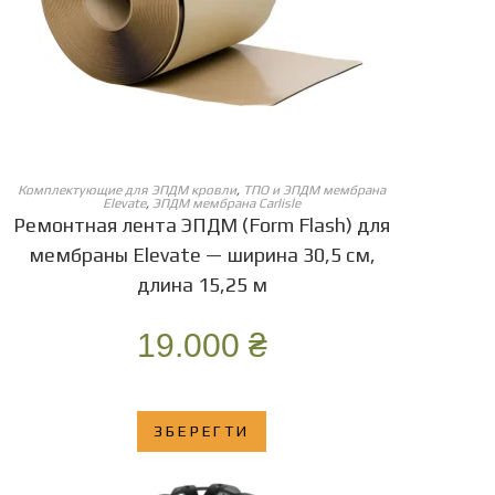
ОБЕРІТЬ ОПЦІЇ
Комплектующие для ЭПДМ кровли
,
ТПО и ЭПДМ мембрана
Elevate
,
ЭПДМ мембрана Carlisle
Ремонтная лента ЭПДМ (Form Flash) для
мембраны Elevate — ширина 30,5 см,
длина 15,25 м
19.000
₴
ЗБЕРЕГТИ