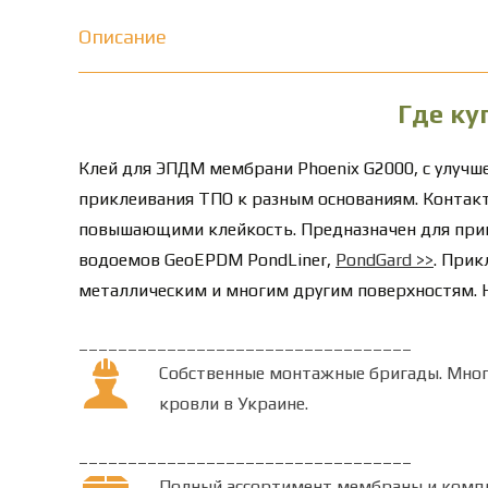
Описание
Где ку
Клей
для
ЭПДМ мембрани Phoenix G2000, с улучш
приклеивания ТПО к разным основаниям. Контактн
повышающими клейкость. Предназначен для пр
водоемов GeoEPDM PondLiner,
PondGard
>>
.
Прикл
металлическим и многим другим поверхностям. 
__________________________________
Собственные монтажные бригады.
Мног
кровли в Украине.
__________________________________
Полный ассортимент мембраны и комп