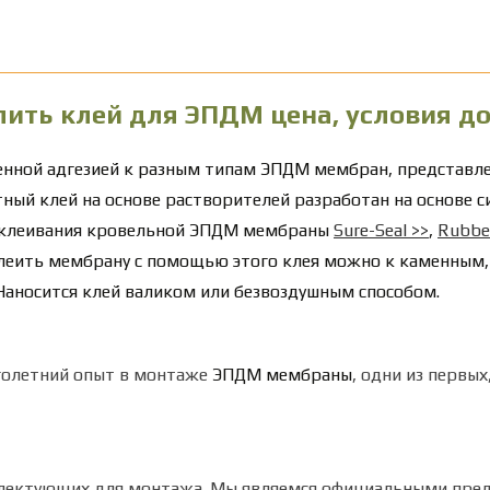
пить клей для ЭПДМ цена, условия д
енной адгезией к разным типам ЭПДМ мембран, представле
ый клей на основе растворителей разработан на основе си
иклеивания кровельной ЭПДМ мембраны
Sure-Seal >>
,
Rubbe
еить мембрану с помощью этого клея можно к каменным,
Наносится клей валиком или безвоздушным способом.
олетний опыт в монтаже
ЭПДМ мембраны
, одни из первы
лектующих для монтажа.
Мы являемся официальными пред