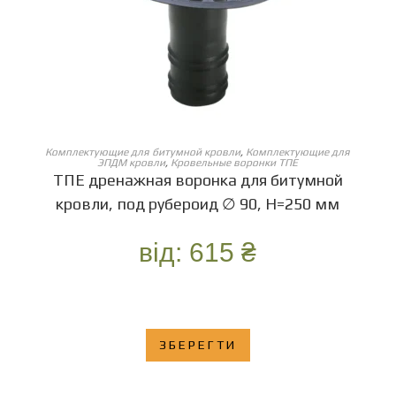
ОБЕРІТЬ ОПЦІЇ
Комплектующие для битумной кровли
,
Комплектующие для
ЭПДМ кровли
,
Кровельные воронки ТПЕ
ТПЕ дренажная воронка для битумной
кровли, под рубероид ∅ 90, Н=250 мм
від:
615
₴
ЗБЕРЕГТИ