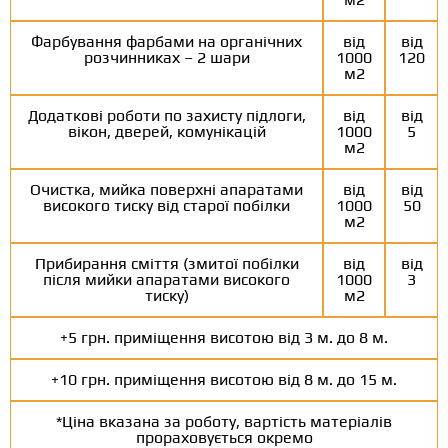
Фарбування фарбами на органічних
від
від
розчинниках – 2 шари
1000
120
м2
Додаткові роботи по захисту підлоги,
від
від
вікон, дверей, комунікацій
1000
5
м2
Очистка, мийка поверхні апаратами
від
від
високого тиску від старої побілки
1000
50
м2
Прибирання сміття (змитої побілки
від
від
після мийки апаратами високого
1000
3
тиску)
м2
+5 грн. приміщення висотою від 3 м. до 8 м.
+10 грн. приміщення висотою від 8 м. до 15 м.
*Ціна вказана за роботу, вартість матеріалів
прораховується окремо