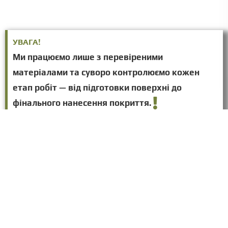
УВАГА!
Ми працюємо лише з перевіреними
матеріалами та суворо контролюємо кожен
етап робіт — від підготовки поверхні до
фінального нанесення покриття.
ЧОМУ МИ?
На промислове безповітряне фарбування ціна в
Україні сама краща. Сучасне обладнання.
Сертифіковані монтажники. Великий досвід
робіт.