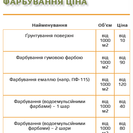
ФАРБУВАННЯ ЦІНА
Найменування
Об'єм
Ціна
Ґрунтування поверхні
від
від
1000
10
м2
Фарбування гумовою фарбою
від
від
1000
90
м2
Фарбування емаллю (напр. ПФ-115)
від
від
1000
120
м2
Фарбування (водоемульсійними
від
від
фарбами) – 1 шар
1000
40
м2
Фарбування (водоемульсійними
від
від
фарбами) – 2 шари
1000
80
м2