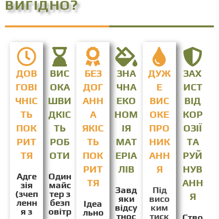
ВИГІДНО?
ДОВ
ВИС
БЕЗ
ЗНА
ДУЖ
ЗАХ
ГОВІ
ОКА
ДОГ
ЧНА
Е
ИСТ
ЧНІС
ШВИ
АНН
ЕКО
ВИС
ВІД
ТЬ
ДКІС
А
НОМ
ОКЕ
КОР
ПОК
ТЬ
ЯКІС
ІЯ
ПРО
ОЗІЇ
РИТ
РОБ
ТЬ
МАТ
НИК
ТА
ТЯ
ОТИ
ПОК
ЕРІА
АНН
РУЙ
РИТ
ЛІВ
Я
НУВ
Адге
Один
ТЯ
АНН
зія
майс
Завд
Під
(зчеп
тер з
Я
яки
висо
ленн
безп
Ідеа
відсу
ким
я з
овітр
льно
тнос
тиск
Ство