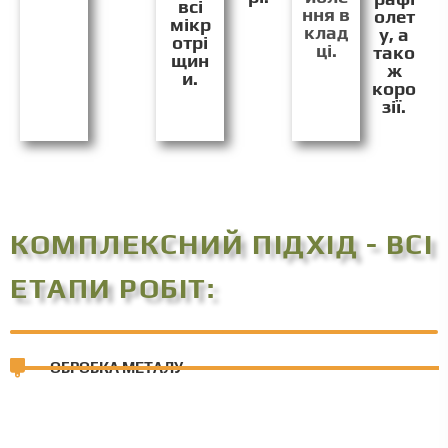
всі
ння в
олет
мікр
клад
у, а
отрі
ці.
тако
щин
ж
и.
коро
зії.
КОМПЛЕКСНИЙ ПІДХІД - ВСІ
ЕТАПИ РОБІТ:
ОБРОБКА МЕТАЛУ