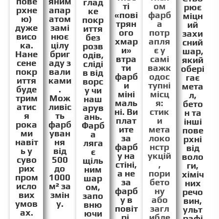
пове
яним
глад
ті
ом
рює
рхне
апар
ке
«пові
фарб
міцн
ю)
атом
покр
трян
а
ий
дуже
замі
иття
ого
потр
захи
висо
нює
без
хмар
апля
сний
ка.
цілу
розв
и»
є у
шар,
Нане
бриг
одів,
втра
самі
який
сене
аду з
сліді
ти
важк
обері
покр
вали
в від
фарб
одос
гає
иття
ками
ворс
и
тупні
мета
буде
.
у чи
міні
місц
л,
трим
Мож
наш
маль
я:
бето
атис
ливіс
арув
ні. Ви
стик
н та
я
ть
ань.
плат
и
інші
рока
фарб
Фарб
ите
мета
пове
ми
уван
а
за
локо
рхні
навіт
ня
ляга
фарб
нстр
від
ь у
від
є
у на
укцій
воло
суво
500
щіль
стіні,
,
ги,
рих
до
ним
а не
пори
хіміч
пром
1000
шар
за
бето
них
исло
м² за
ом,
фарб
ну
речо
вих
змін
запо
у в
або
вин,
умов
у.
вню
повіт
загл
ульт
ах.
ючи
рі.
ибле
рафі