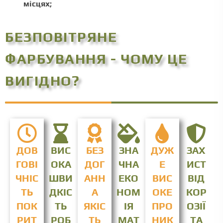
місцях;
БЕЗПОВІТРЯНЕ
ФАРБУВАННЯ - ЧОМУ ЦЕ
ВИГІДНО?
ДОВ
ВИС
БЕЗ
ЗНА
ДУЖ
ЗАХ
ГОВІ
ОКА
ДОГ
ЧНА
Е
ИСТ
ЧНІС
ШВИ
АНН
ЕКО
ВИС
ВІД
ТЬ
ДКІС
А
НОМ
ОКЕ
КОР
ПОК
ТЬ
ЯКІС
ІЯ
ПРО
ОЗІЇ
РИТ
РОБ
ТЬ
МАТ
НИК
ТА