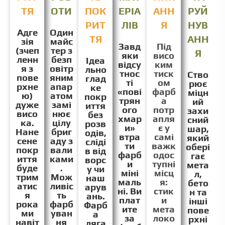
ТЯ
ОТИ
ПОК
ЕРІА
АНН
РУЙ
РИТ
ЛІВ
Я
НУВ
Адге
Один
ТЯ
АНН
зія
майс
Завд
Під
(зчеп
тер з
Я
яки
висо
ленн
безп
Ідеа
відсу
ким
я з
овітр
льно
тнос
тиск
Ство
пове
яним
глад
ті
ом
рює
рхне
апар
ке
«пові
фарб
міцн
ю)
атом
покр
трян
а
ий
дуже
замі
иття
ого
потр
захи
висо
нює
без
хмар
апля
сний
ка.
цілу
розв
и»
є у
шар,
Нане
бриг
одів,
втра
самі
який
сене
аду з
сліді
ти
важк
обері
покр
вали
в від
фарб
одос
гає
иття
ками
ворс
и
тупні
мета
буде
.
у чи
міні
місц
л,
трим
Мож
наш
маль
я:
бето
атис
ливіс
арув
ні. Ви
стик
н та
я
ть
ань.
плат
и
інші
рока
фарб
Фарб
ите
мета
пове
ми
уван
а
за
локо
рхні
навіт
ня
ляга