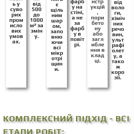
фарб
нстр
від
ь у
від
є
у на
укцій
воло
суво
500
щіль
стіні,
,
ги,
рих
до
ним
а не
пори
хіміч
пром
1000
шар
за
бето
них
исло
м² за
ом,
фарб
ну
речо
вих
змін
запо
у в
або
вин,
умов
у.
вню
повіт
загл
ульт
ах.
ючи
рі.
ибле
рафі
всі
ння в
олет
мікр
клад
у, а
отрі
ці.
тако
щин
ж
и.
коро
зії.
КОМПЛЕКСНИЙ ПІДХІД - ВСІ
ЕТАПИ РОБІТ: