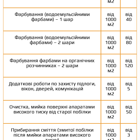
м2
Фарбування (водоемульсійними
від
від
фарбами) – 1 шар
1000
40
м2
Фарбування (водоемульсійними
від
від
фарбами) – 2 шари
1000
80
м2
Фарбування фарбами на органічних
від
від
розчинниках – 2 шари
1000
120
м2
Додаткові роботи по захисту підлоги,
від
від
вікон, дверей, комунікацій
1000
5
м2
Очистка, мийка поверхні апаратами
від
від
високого тиску від старої побілки
1000
50
м2
Прибирання сміття (змитої побілки
від
від
після мийки апаратами високого
1000
3
тиску)
м2