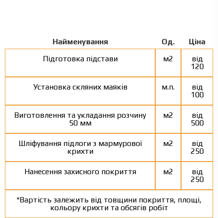
Найменування
Од.
Ціна
Підготовка підстави
м2
від
120
Установка скляних маяків
м.п.
від
100
Виготовлення та укладання розчину
м2
від
50 мм
500
Шліфування підлоги з мармурової
м2
від
крихти
250
Нанесення захисного покриття
м2
від
250
*Вартість залежить від товщини покриття, площі,
кольору крихти та обсягів робіт