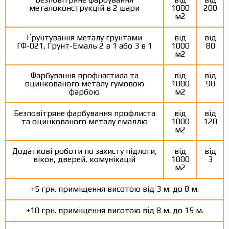
металоконструкцій в 2 шари
1000
200
м2
Ґрунтування металу грунтами
від
від
ГФ-021, Грунт-Емаль 2 в 1 або 3 в 1
1000
80
м2
Фарбування профнастила та
від
від
оцинкованого металу гумовою
1000
90
фарбою
м2
Безповітряне фарбування профлиста
від
від
та оцинкованого металу емаллю
1000
120
м2
Додаткові роботи по захисту підлоги,
від
від
вікон, дверей, комунікацій
1000
3
м2
+5 грн. приміщення висотою від 3 м. до 8 м.
+10 грн. приміщення висотою від 8 м. до 15 м.