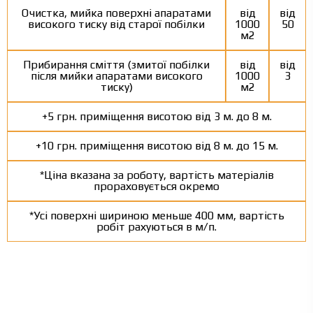
Очистка, мийка поверхні апаратами
від
від
високого тиску від старої побілки
1000
50
м2
Прибирання сміття (змитої побілки
від
від
після мийки апаратами високого
1000
3
тиску)
м2
+5 грн. приміщення висотою від 3 м. до 8 м.
+10 грн. приміщення висотою від 8 м. до 15 м.
*Ціна вказана за роботу, вартість матеріалів
прораховується окремо
*Усі поверхні шириною меньше 400 мм, вартість
робіт рахуються в м/п.