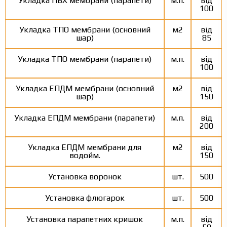
Укладка ПВХ мембрани (парапети)
м.п.
від
100
Укладка ТПО мембрани (основний
м2
від
шар)
85
Укладка ТПО мембрани (парапети)
м.п.
від
100
Укладка ЕПДМ мембрани (основний
м2
від
шар)
150
Укладка ЕПДМ мембрани (парапети)
м.п.
від
200
Укладка ЕПДМ мембрани для
м2
від
водойм.
150
Установка воронок
шт.
500
Установка флюгарок
шт.
500
Установка парапетних кришок
м.п.
від