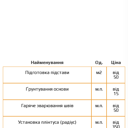
Найменування
Од.
Ціна
Підготовка підстави
м2
від
50
Ґрунтування основи
м.п.
від
15
Гаряче зварювання швів
м.п.
від
50
Установка плінтуса (радіус)
м.п.
від
350