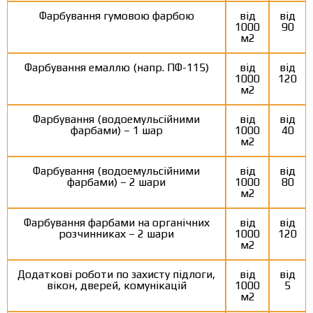
Фарбування гумовою фарбою
від
від
1000
90
м2
Фарбування емаллю (напр. ПФ-115)
від
від
1000
120
м2
Фарбування (водоемульсійними
від
від
фарбами) – 1 шар
1000
40
м2
Фарбування (водоемульсійними
від
від
фарбами) – 2 шари
1000
80
м2
Фарбування фарбами на органічних
від
від
розчинниках – 2 шари
1000
120
м2
Додаткові роботи по захисту підлоги,
від
від
вікон, дверей, комунікацій
1000
5
м2