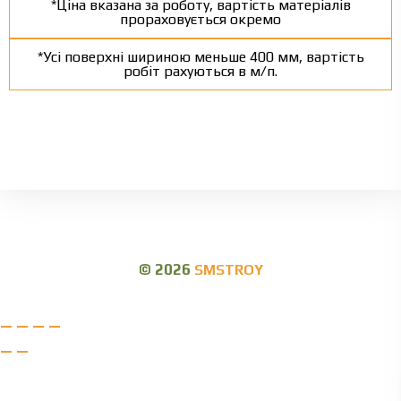
*Ціна вказана за роботу, вартість матеріалів
прораховується окремо
*Усі поверхні шириною меньше 400 мм, вартість
робіт рахуються в м/п.
Прайс лист на роботи в Харкові | Розцінки на
будівельні роботи | Ціни на ремонт
© 2026
SMSTROY