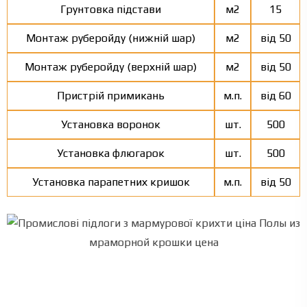
Грунтовка підстави
м2
15
Монтаж руберойду (нижній шар)
м2
від 50
Монтаж руберойду (верхній шар)
м2
від 50
Пристрій примикань
м.п.
від 60
Установка воронок
шт.
500
Установка флюгарок
шт.
500
Установка парапетних кришок
м.п.
від 50