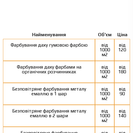
Найменування
Об'єм
Ціна
Фарбування даху гумовою фарбою
від
від
1000
120
м2
Фарбування даху фарбами на
від
від
органічних розчинниках
1000
180
м2
Безповітряне фарбування металу
від
від
емаллю в 1 шар
1000
90
м2
Безповітряне фарбування металу
від
від
емаллю в 2 шари
1000
140
м2
Безповітряне фарбування
від
від