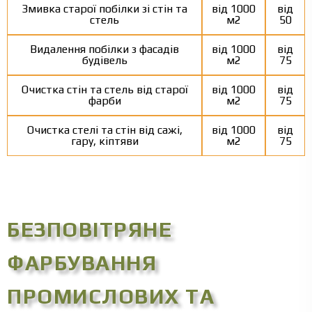
Змивка старої побілки зі стін та
від 1000
від
стель
м2
50
Видалення побілки з фасадів
від 1000
від
будівель
м2
75
Очистка стін та стель від старої
від 1000
від
фарби
м2
75
Очистка стелі та стін від сажі,
від 1000
від
гару, кіптяви
м2
75
БЕЗПОВІТРЯНЕ
ФАРБУВАННЯ
ПРОМИСЛОВИХ ТА