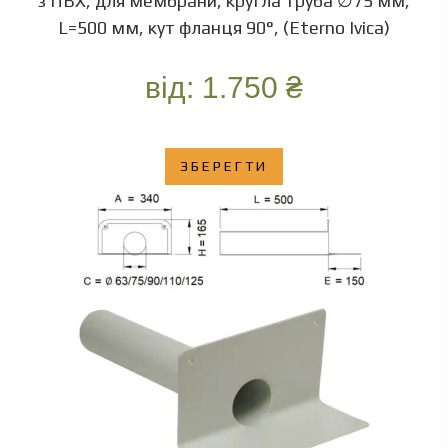
з ПВХ, для мембрани, кругла труба ∅75 мм,
L=500 мм, кут фланця 90°, (Eterno Ivica)
від:
1.750
₴
ЗБЕРЕГТИ