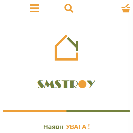
Наявніс
УВАГА !