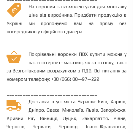
На воронки та комплектуючі для монтажу
ціна від виробника. Придбати продукцію в
Україні ми пропонуємо вам на пряму без
посередників у офіційного дилера.
__________________________________
Покрівельні воронки ПВХ
купити
можна
у
нас
в
інтернет
–
магазині
,
як
за
готівку
,
так
і
за безготівковим розрахунком
з
ПДВ.
Всі питання
за
номером телефону
:
+38 (066) 00—97—222
__________________________________
Доставка
в усі
міста
України
:
Київ
,
Харків
,
Дніпро
,
Одеса
,
Миколаїв
,
Львів
,
Запоріжжя
,
Кривий
Ріг
,
Вінниця
,
Луцьк
,
Закарпаття
,
Рівне
,
Чернігів
,
Черкаси
,
Чернівці
,
Івано
–
Франківськ
,