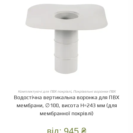
ОБЕРІТЬ ОПЦІЇ
Комплектуючі для ПВХ покрівлі
,
Покрівельні воронки ПВХ
Водостічна вертикальна воронка для ПВХ
мембрани, ∅100, висота Н=243 мм (для
мембранної покрівлі)
від:
945
₴