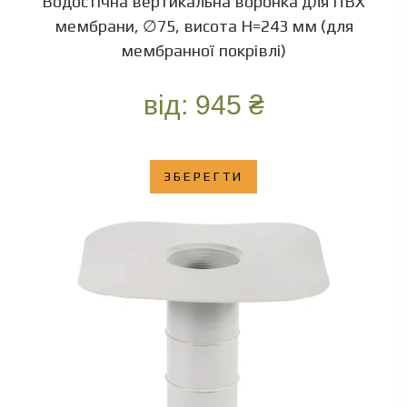
Водостічна вертикальна воронка для ПВХ
мембрани, ∅75, висота Н=243 мм (для
мембранної покрівлі)
від:
945
₴
ЗБЕРЕГТИ