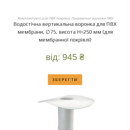
ОБЕРІТЬ ОПЦІЇ
Комплектуючі для ПВХ покрівлі
,
Покрівельні воронки ПВХ
Водостічна вертикальна воронка для ПВХ
мембрани, ∅75, висота Н=250 мм (для
мембранної покрівлі)
від:
945
₴
ЗБЕРЕГТИ