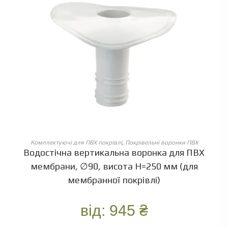
ОБЕРІТЬ ОПЦІЇ
Комплектуючі для ПВХ покрівлі
,
Покрівельні воронки ПВХ
Водостічна вертикальна воронка для ПВХ
мембрани, ∅90, висота Н=250 мм (для
мембранної покрівлі)
від:
945
₴