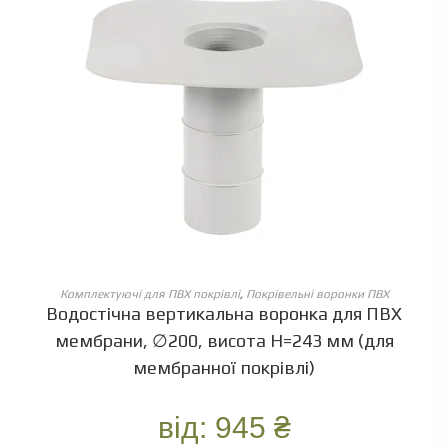
ОБЕРІТЬ ОПЦІЇ
Комплектуючі для ПВХ покрівлі
,
Покрівельні воронки ПВХ
Водостічна вертикальна воронка для ПВХ
мембрани, ∅200, висота Н=243 мм (для
мембранної покрівлі)
від:
945
₴