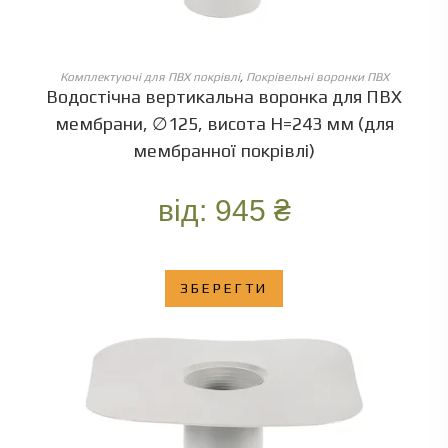
ОБЕРІТЬ ОПЦІЇ
Комплектуючі для ПВХ покрівлі
,
Покрівельні воронки ПВХ
Водостічна вертикальна воронка для ПВХ
мембрани, ∅125, висота Н=243 мм (для
мембранної покрівлі)
від:
945
₴
ЗБЕРЕГТИ