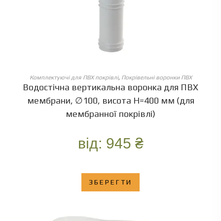
ОБЕРІТЬ ОПЦІЇ
Комплектуючі для ПВХ покрівлі
,
Покрівельні воронки ПВХ
Водостічна вертикальна воронка для ПВХ
мембрани, ∅100, висота Н=400 мм (для
мембранної покрівлі)
від:
945
₴
ЗБЕРЕГТИ