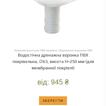
ОБЕРІТЬ ОПЦІЇ
Комплектуючі для ПВХ покрівлі
,
Покрівельні воронки ПВХ
Водостічна дренажна воронка ПВХ
покрівельна, ∅63, висота Н=250 мм (для
мембранної покрівлі)
від:
945
₴
ЗБЕРЕГТИ