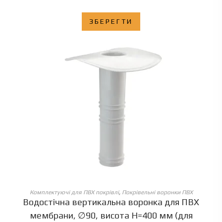
ЗБЕРЕГТИ
ОБЕРІТЬ ОПЦІЇ
Комплектуючі для ПВХ покрівлі
,
Покрівельні воронки ПВХ
Водостічна вертикальна воронка для ПВХ
мембрани, ∅90, висота Н=400 мм (для