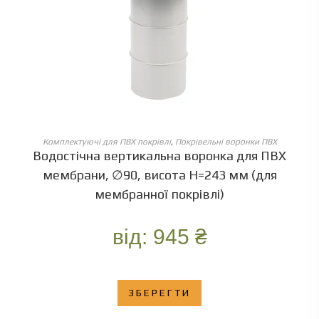
ОБЕРІТЬ ОПЦІЇ
Комплектуючі для ПВХ покрівлі
,
Покрівельні воронки ПВХ
Водостічна вертикальна воронка для ПВХ
мембрани, ∅90, висота Н=243 мм (для
мембранної покрівлі)
від:
945
₴
ЗБЕРЕГТИ