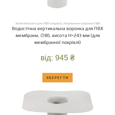
ОБЕРІТЬ ОПЦІЇ
Комплектуючі для ПВХ покрівлі
,
Покрівельні воронки ПВХ
Водостічна вертикальна воронка для ПВХ
мембрани, ∅80, висота Н=243 мм (для
мембранної покрівлі)
від:
945
₴
ЗБЕРЕГТИ