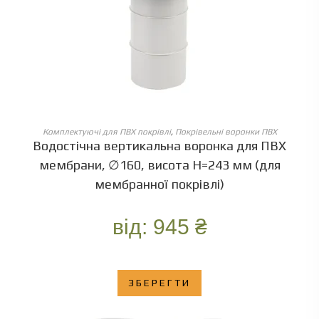
ОБЕРІТЬ ОПЦІЇ
Комплектуючі для ПВХ покрівлі
,
Покрівельні воронки ПВХ
Водостічна вертикальна воронка для ПВХ
мембрани, ∅160, висота Н=243 мм (для
мембранної покрівлі)
від:
945
₴
ЗБЕРЕГТИ