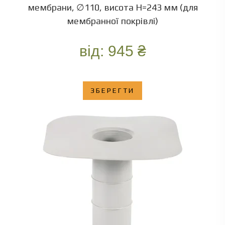
мембрани, ∅110, висота Н=243 мм (для
мембранної покрівлі)
від:
945
₴
ЗБЕРЕГТИ