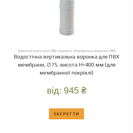
ОБЕРІТЬ ОПЦІЇ
Комплектуючі для ПВХ покрівлі
,
Покрівельні воронки ПВХ
Водостічна вертикальна воронка для ПВХ
мембрани, ∅75, висота Н=400 мм (для
мембранної покрівлі)
від:
945
₴
ЗБЕРЕГТИ