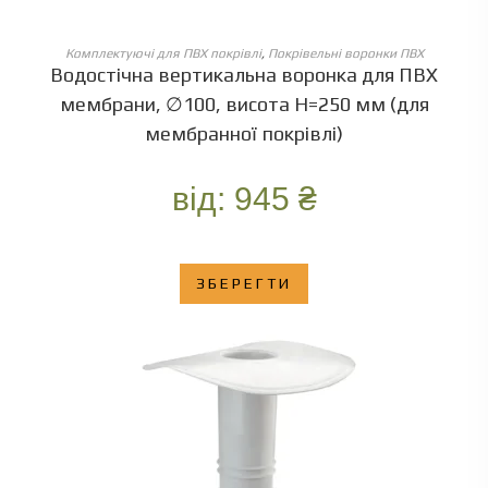
ОБЕРІТЬ ОПЦІЇ
Комплектуючі для ПВХ покрівлі
,
Покрівельні воронки ПВХ
Водостічна вертикальна воронка для ПВХ
мембрани, ∅100, висота Н=250 мм (для
мембранної покрівлі)
від:
945
₴
ЗБЕРЕГТИ