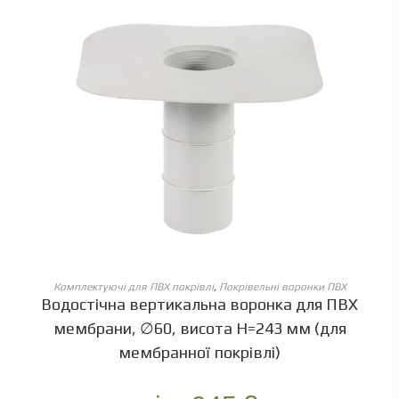
ОБЕРІТЬ ОПЦІЇ
Комплектуючі для ПВХ покрівлі
,
Покрівельні воронки ПВХ
Водостічна вертикальна воронка для ПВХ
мембрани, ∅60, висота Н=243 мм (для
мембранної покрівлі)