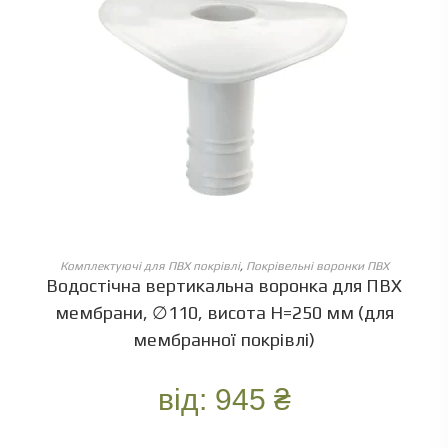
ОБЕРІТЬ ОПЦІЇ
Комплектуючі для ПВХ покрівлі
,
Покрівельні воронки ПВХ
Водостічна вертикальна воронка для ПВХ
мембрани, ∅110, висота Н=250 мм (для
мембранної покрівлі)
від:
945
₴