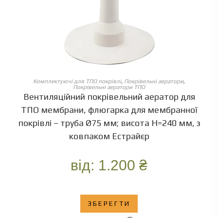
ОБЕРІТЬ ОПЦІЇ
Комплектуючі для ТПО покрівлі
,
Покрівельні аератори
,
Покрівельні аератори ТПО
Вентиляційний покрівельний аератор для
ТПО мембрани, флюгарка для мембранної
покрівлі – труба Ø75 мм; висота Н=240 мм, з
ковпаком Естрайєр
від:
1.200
₴
ЗБЕРЕГТИ