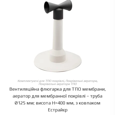
ОБЕРІТЬ ОПЦІЇ
Комплектуючі для ТПО покрівлі
,
Покрівельні аератори
,
Покрівельні аератори ТПО
Вентиляційна флюгарка для ТПО мембрани,
аератор для мембранної покрівлі – труба
Ø125 мм; висота Н=400 мм, з ковпаком
Естрайєр