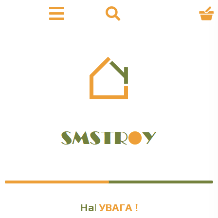
Наяв
УВАГА !