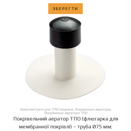
ЗБЕРЕГТИ
ОБЕРІТЬ ОПЦІЇ
Комплектуючі для ТПО покрівлі
,
Покрівельні аератори
,
Покрівельні аератори ТПО
Покрівельний аератор ТПО (флюгарка для
мембранної покрівлі) – труба Ø75 мм;