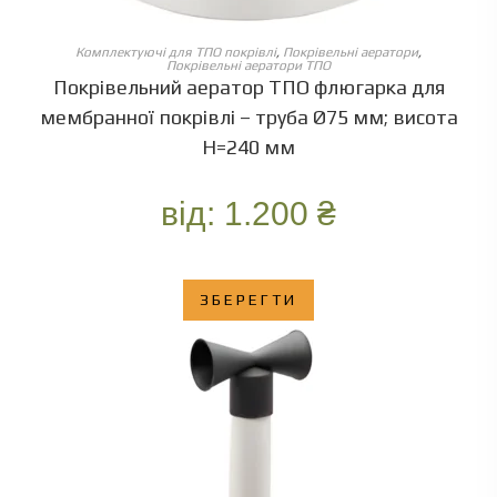
ОБЕРІТЬ ОПЦІЇ
Комплектуючі для ТПО покрівлі
,
Покрівельні аератори
,
Покрівельні аератори ТПО
Покрівельний аератор ТПО флюгарка для
мембранної покрівлі – труба Ø75 мм; висота
Н=240 мм
від:
1.200
₴
ЗБЕРЕГТИ