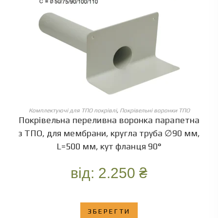
ОБЕРІТЬ ОПЦІЇ
Комплектуючі для ТПО покрівлі
,
Покрівельні воронки ТПО
Покрівельна переливна воронка парапетна
з ТПО, для мембрани, кругла труба ∅90 мм,
L=500 мм, кут фланця 90°
від:
2.250
₴
ЗБЕРЕГТИ