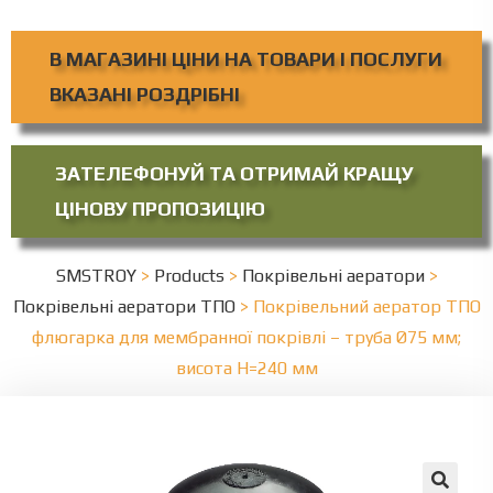
В МАГАЗИНІ ЦІНИ НА ТОВАРИ І ПОСЛУГИ
ВКАЗАНІ РОЗДРІБНІ
ЗАТЕЛЕФОНУЙ ТА ОТРИМАЙ КРАЩУ
ЦІНОВУ ПРОПОЗИЦІЮ
SMSTROY
>
Products
>
Покрівельні аератори
>
Покрівельні аератори ТПО
>
Покрівельний аератор ТПО
флюгарка для мембранної покрівлі – труба Ø75 мм;
висота Н=240 мм