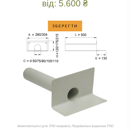
від:
5.600
₴
ЗБЕРЕГТИ
ОБЕРІТЬ ОПЦІЇ
Комплектуючі для ТПО покрівлі
,
Покрівельні воронки ТПО