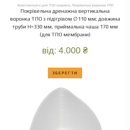
ОБЕРІТЬ ОПЦІЇ
Комплектуючі для ТПО покрівлі
,
Покрівельні воронки ТПО
Покрівельна дренажна вертикальна
воронка ТПО з підігрівом ∅110 мм; довжина
труби Н=330 мм, приймальна чаша 170 мм
(для ТПО мембрани)
від:
4.000
₴
ЗБЕРЕГТИ