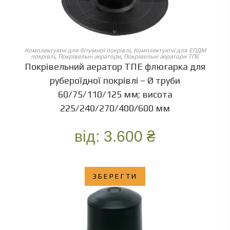
ОБЕРІТЬ ОПЦІЇ
Комплектуючі для бітумної покрівлі
,
Комплектуючі для ЕПДМ
покрівлі
,
Покрівельні аератори
,
Покрівельні аератори ТПЕ
Покрівельний аератор ТПЕ флюгарка для
рубероїдної покрівлі – Ø труби
60/75/110/125 мм; висота
225/240/270/400/600 мм
від:
3.600
₴
ЗБЕРЕГТИ