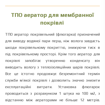
ТПО
аератор
для
мембранної
покрівлі
ТПО
аератор
покрівельний
(
флюгарка
)
призначений
для
виводу
водяної пари
перш
,
ніж
волога
завдасть
шкоди
покрівельному покриттю
,
знижуючи
тиск
в
під
покрівельному
просторі
.
Крім
того
аератор
для
покрівлі
запобігає утворенню
конденсату
він
виводить
вологу
з
теплоізоляційних
шарів
покрівлі
.
Все
це
істотно продовжує
безремонтний
термін
служби
м’якої
покрівлі
і
дозволить
значно
знизити
експлуатаційні
витрати
.
Установка
флюгарок
проводиться
з
розрахунком
1
штука
на
100
м2
,
з
відстанню
між
аераторами
не більше
12
метрів
.