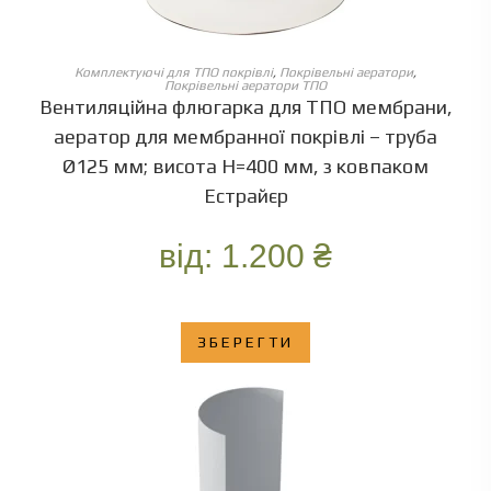
ОБЕРІТЬ ОПЦІЇ
Комплектуючі для ТПО покрівлі
,
Покрівельні аератори
,
Покрівельні аератори ТПО
Вентиляційна флюгарка для ТПО мембрани,
аератор для мембранної покрівлі – труба
Ø125 мм; висота Н=400 мм, з ковпаком
Естрайєр
від:
1.200
₴
ЗБЕРЕГТИ