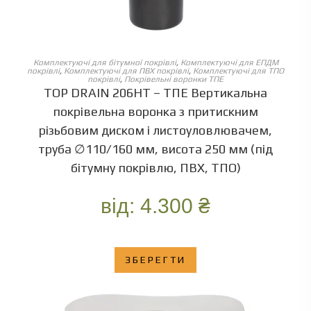
ОБЕРІТЬ ОПЦІЇ
Комплектуючі для бітумної покрівлі
,
Комплектуючі для ЕПДМ
покрівлі
,
Комплектуючі для ПВХ покрівлі
,
Комплектуючі для ТПО
покрівлі
,
Покрівельні воронки ТПЕ
TOP DRAIN 206HT – ТПЕ Вертикальна
покрівельна воронка з притискним
різьбовим диском і листоуловлювачем,
труба ∅110/160 мм, висота 250 мм (під
бітумну покрівлю, ПВХ, ТПО)
від:
4.300
₴
ЗБЕРЕГТИ