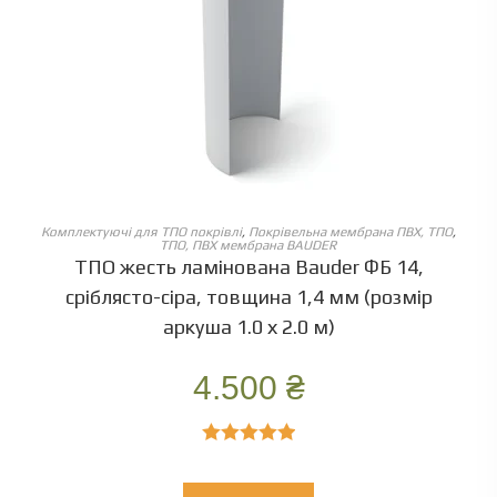
ОБЕРІТЬ ОПЦІЇ
Комплектуючі для ТПО покрівлі
,
Покрівельна мембрана ПВХ, ТПО
,
ТПО, ПВХ мембрана BAUDER
ТПО жесть ламінована Bauder ФБ 14,
сріблясто-сіра, товщина 1,4 мм (розмір
аркуша 1.0 х 2.0 м)
4.500
₴
Оцінено в
5.00
з 5