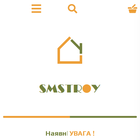
Наявність ут
УВАГА !