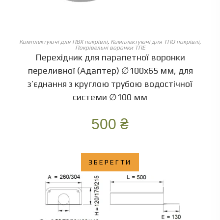
ОБЕРІТЬ ОПЦІЇ
Комплектуючі для ПВХ покрівлі
,
Комплектуючі для ТПО покрівлі
,
Покрівельні воронки ТПЕ
Перехідник для парапетної воронки
переливної (Адаптер) ∅100х65 мм, для
з’єднання з круглою трубою водостічної
системи ∅100 мм
500
₴
ЗБЕРЕГТИ