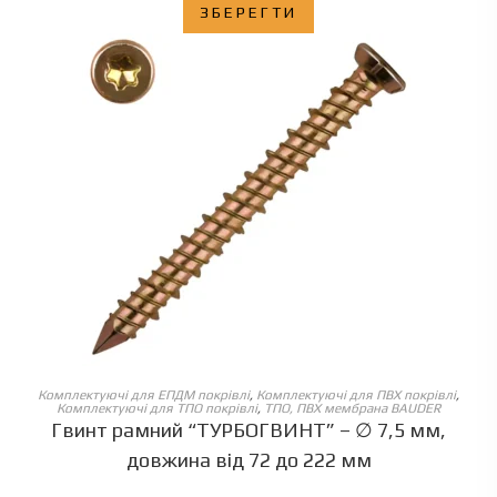
ЗБЕРЕГТИ
ОБЕРІТЬ ОПЦІЇ
Комплектуючі для ЕПДМ покрівлі
,
Комплектуючі для ПВХ покрівлі
,
Комплектуючі для ТПО покрівлі
,
ТПО, ПВХ мембрана BAUDER
Гвинт рамний “ТУРБОГВИНТ” – ∅ 7,5 мм,
довжина від 72 до 222 мм