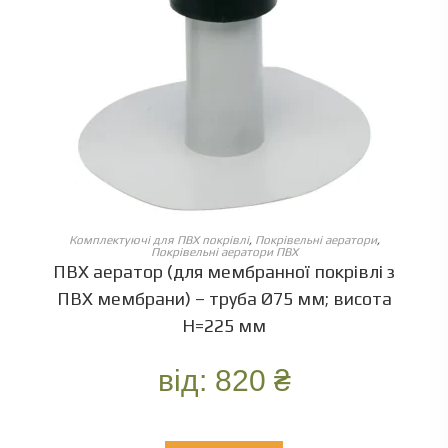
ОБЕРІТЬ ОПЦІЇ
Комплектуючі для ПВХ покрівлі
,
Покрівельні аератори
,
Покрівельні аератори ПВХ
ПВХ аератор (для мембранної покрівлі з
ПВХ мембрани) – труба Ø75 мм; висота
Н=225 мм
від:
820
₴