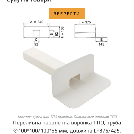
ЗБЕРЕГТИ
ОБЕРІТЬ ОПЦІЇ
Комплектуючі для ТПО покрівлі
,
Покрівельні воронки ТПО
Переливна парапетна воронка ТПО, труба
∅100*100/100*65 мм, довжина L=375/425,