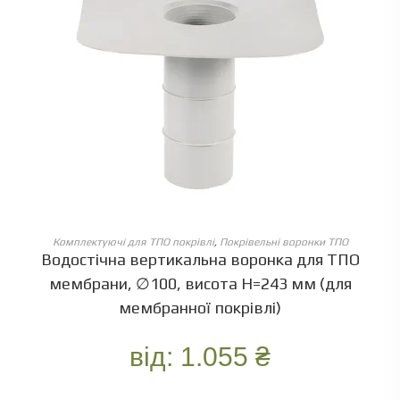
ОБЕРІТЬ ОПЦІЇ
Комплектуючі для ТПО покрівлі
,
Покрівельні воронки ТПО
Водостічна вертикальна воронка для ТПО
мембрани, ∅100, висота Н=243 мм (для
мембранної покрівлі)
від:
1.055
₴