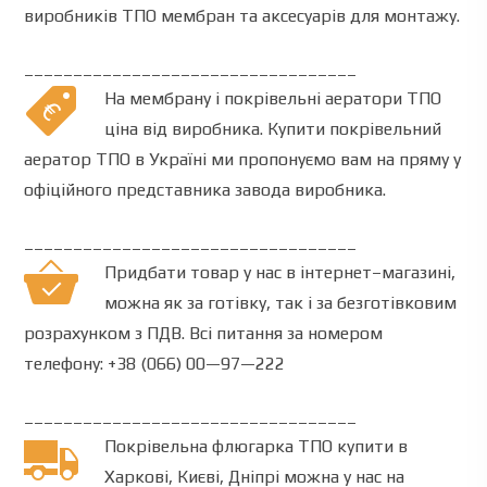
виробників ТПО мембран та аксесуарів для монтажу.
__________________________________
На мембрану і п
окрівельні
а
ератори ТПО
ціна від виробника.
Купити
п
окрівельний
а
ератор ТПО
в Україні ми пропонуємо вам на пряму у
офіційного представника завода виробника.
__________________________________
Придбати товар у
нас
в
інтернет
–
магазині
,
можна
як
за
готівку
,
так
і
за безготівковим
розрахунком
з
ПДВ
.
Всі
питання
за номером
телефону
:
+38 (066) 00—97—222
__________________________________
Покрівельна флюгарка ТПО купити в
Харкові, Києві, Дніпрі можна у нас на