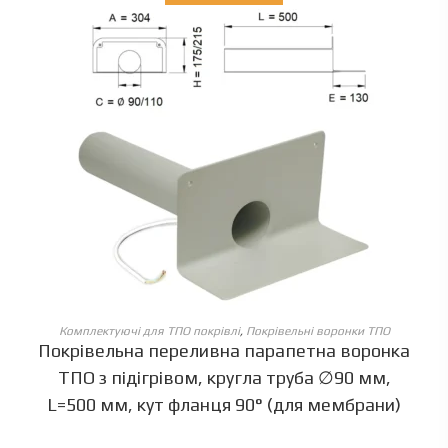
ОБЕРІТЬ ОПЦІЇ
Комплектуючі для ТПО покрівлі
,
Покрівельні воронки ТПО
Покрівельна переливна парапетна воронка
ТПО з підігрівом, кругла труба ∅90 мм,
L=500 мм, кут фланця 90° (для мембрани)