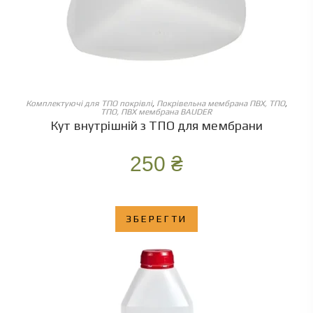
ОБЕРІТЬ ОПЦІЇ
Комплектуючі для ТПО покрівлі
,
Покрівельна мембрана ПВХ, ТПО
,
ТПО, ПВХ мембрана BAUDER
Кут внутрішній з ТПО для мембрани
250
₴
ЗБЕРЕГТИ