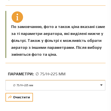
По замовчанню, фото а також ціна вказані саме
за ті параметри аератора, які виділені нижче у
фільтрі. Також у фільтрі є можливість обрати
аератор з іншими параметрами. Після вибору
зміняться фото та ціна.
ПАРАМЕТРИ:
:
∅ 75/Н=225 ММ
∅ 75/Н=225 мм
Очистити