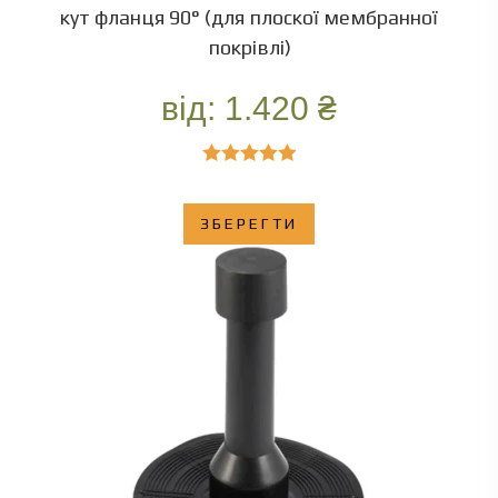
кут фланця 90° (для плоскої мембранної
покрівлі)
від:
1.420
₴
Оцінено в
5.00
з 5
ЗБЕРЕГТИ