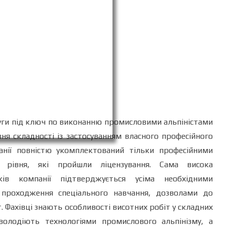
луги під ключ по виконанню промисловими альпіністами
вня складності із застосуванням власного професійного
нії повністю укомплектований тільки професійними
 рівня, які пройшли ліцензування. Сама висока
ників компанії підтверджується усіма необхідними
проходження спеціального навчання, дозволами до
. Фахівці знають особливості висотних робіт у складних
 володіють технологіями промислового альпінізму, а