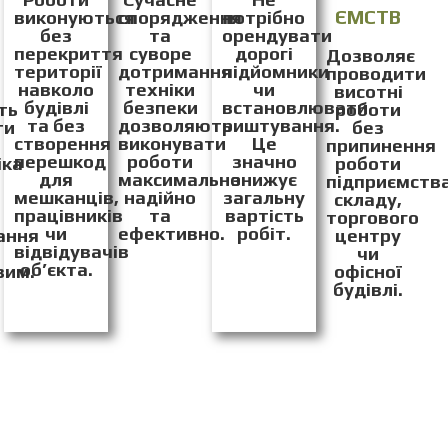
ЄМСТВ
виконуються
спорядження
потрібно
без
та
орендувати
перекриття
суворе
дорогі
Дозволяє
території
дотримання
підйомники
проводити
навколо
техніки
чи
висотні
будівлі
безпеки
встановлювати
ть
роботи
та без
дозволяють
риштування.
ти
без
створення
виконувати
Це
припинення
перешкод
роботи
значно
іка
роботи
для
максимально
знижує
підприємства
мешканців,
надійно
загальну
складу,
працівників
та
вартість
торгового
чи
ефективно.
робіт.
ання
центру
відвідувачів
чи
об’єкта.
вим.
офісної
будівлі.