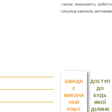
також виконують роботи 
спецпод’емніков, автовишок
ШВИДК
ДОСТУП
Е
ДО
ВИКОНА
БУДЬ
ННЯ
ЯКОЇ
РОБІТ
ДІЛЯНК