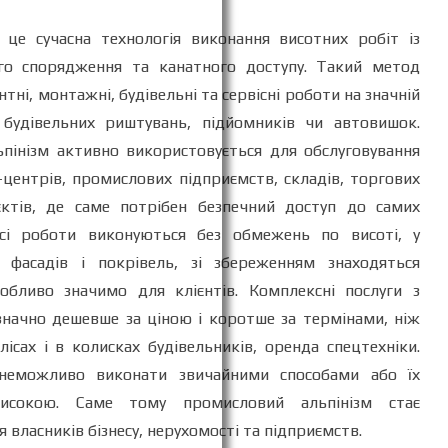
 це сучасна технологія виконання висотних робіт із
ого спорядження та канатного доступу. Такий метод
ні, монтажні, будівельні та сервісні роботи на значній
 будівельних риштувань, підйомників чи автовишок.
пінізм активно використовується для обслуговування
-центрів, промислових підприємств, складів, торгових
єктів, де саме потрібен безпечний доступ до самих
Всі роботи виконуються без обмежень по висоті, у
 фасадів і покрівель, зі збереженням знаходяться
обливо значимо для клієнтів. Комплексні послуги з
значно дешевше за ціною і коротше за термінами, ніж
ісах і в колисках будівельників, оренда спецтехніки.
 неможливо виконати звичайними способами або їх
исокою. Саме тому промисловий альпінізм стає
власників бізнесу, нерухомості та підприємств.