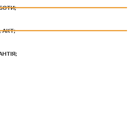
БОТИ;
 АКТ;
АНТІЯ;