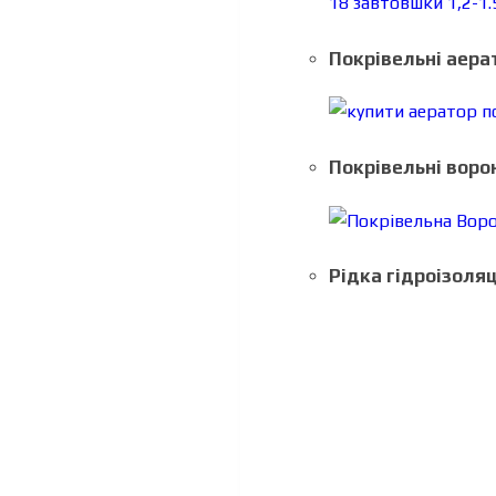
Покрівельні аера
Покрівельні воро
Рідка гідроізоляц