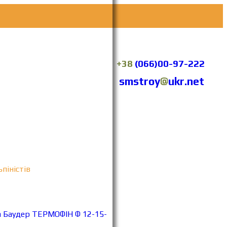
+38
(066)00-97-222
smstroy
@
ukr.net
піністів