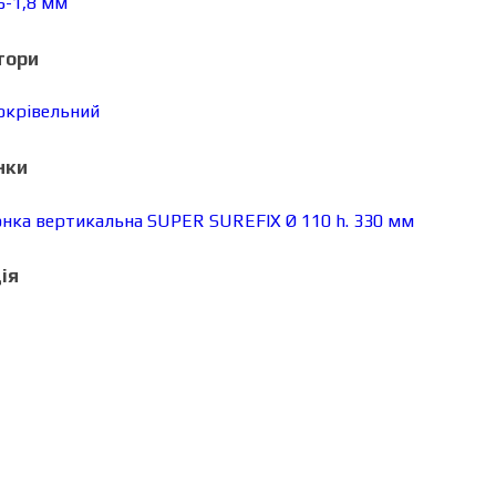
тори
нки
ія