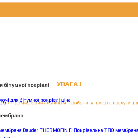
УВАГА !
 бітумної покрівлі
ізм
>
Промисловий альпінізм – роботи на висоті, послуги аль
мембрана