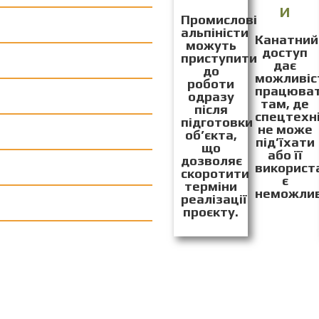
И
Промислові
альпіністи
Канатний
можуть
доступ
приступити
дає
до
можливіс
роботи
працюва
одразу
там, де
після
спецтехн
підготовки
не може
об’єкта,
під’їхати
що
або її
дозволяє
використ
скоротити
є
терміни
неможли
реалізації
проєкту.