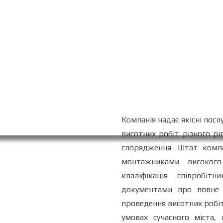
Компанія надає якісні пос
висотних робіт різного рі
спорядження. Штат компа
монтажниками високого
кваліфікація співробіт
документами про повне 
проведення висотних робіт
умовах сучасного міста,