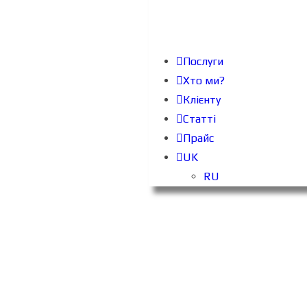
Послуги
Хто ми?
Клієнту
Статті
Прайс
UK
RU