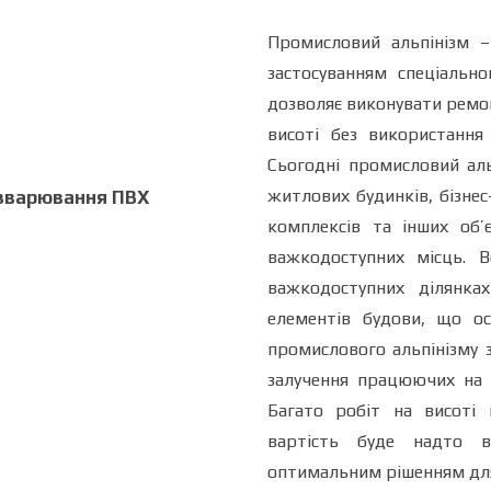
Промисловий альпінізм –
застосуванням спеціальн
дозволяє виконувати ремонт
висоті без використання
Сьогодні промисловий аль
житлових будинків, бізнес
зварювання ПВХ
комплексів та інших об’
важкодоступних місць. 
важкодоступних ділянках
елементів будови, що ос
промислового альпінізму 
залучення працюючих на л
Багато робіт на висоті
вартість буде надто в
оптимальним рішенням для 