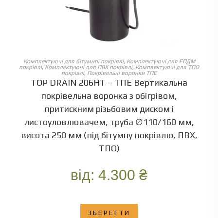
ОБЕРІТЬ ОПЦІЇ
Комплектуючі для бітумної покрівлі
,
Комплектуючі для ЕПДМ
покрівлі
,
Комплектуючі для ПВХ покрівлі
,
Комплектуючі для ТПО
покрівлі
,
Покрівельні воронки ТПЕ
TOP DRAIN 206HT – ТПЕ Вертикальна
покрівельна воронка з обігрівом,
притискним різьбовим диском і
листоуловлювачем, труба ∅110/160 мм,
висота 250 мм (під бітумну покрівлю, ПВХ,
ТПО)
від:
4.300
₴
ЗБЕРЕГТИ