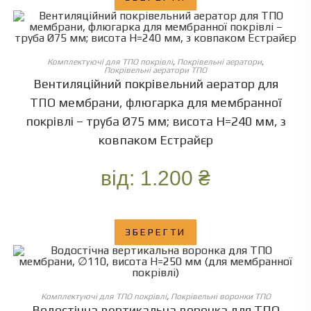
ОБЕРІТЬ ОПЦІЇ
Комплектуючі для ТПО покрівлі
,
Покрівельні аератори
,
Покрівельні аератори ТПО
Вентиляційний покрівельний аератор для
ТПО мембрани, флюгарка для мембранної
покрівлі – труба Ø75 мм; висота Н=240 мм, з
ковпаком Естрайєр
від:
1.200
₴
ЗБЕРЕГТИ
ОБЕРІТЬ ОПЦІЇ
Комплектуючі для ТПО покрівлі
,
Покрівельні воронки ТПО
Водостічна вертикальна воронка для ТПО