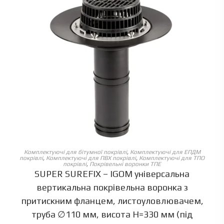
ОБЕРІТЬ ОПЦІЇ
Комплектуючі для бітумної покрівлі
,
Комплектуючі для ЕПДМ
покрівлі
,
Комплектуючі для ПВХ покрівлі
,
Комплектуючі для ТПО
покрівлі
,
Покрівельні воронки ТПЕ
SUPER SUREFIX – IGOM універсальна
вертикальна покрівельна воронка з
притискним фланцем, листоуловлювачем,
труба ∅110 мм, висота Н=330 мм (під