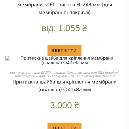
мембрани, ∅60, висота Н=243 мм (для
мембранної покрівлі)
від:
1.055
₴
ЗБЕРЕГТИ
ОБЕРІТЬ ОПЦІЇ
Комплектуючі для ЕПДМ покрівлі
,
Комплектуючі для ПВХ покрівлі
,
Комплектуючі для ТПО покрівлі
,
ТПО, ПВХ мембрана BAUDER
Притискна шайба для кріплення мембрани
(овальна) ∅40х82 мм
3.000
₴
ЗБЕРЕГТИ