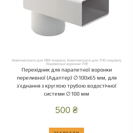
ОБЕРІТЬ ОПЦІЇ
Комплектуючі для ПВХ покрівлі
,
Комплектуючі для ТПО покрівлі
,
Покрівельні воронки ТПЕ
Перехідник для парапетної воронки
переливної (Адаптер) ∅100х65 мм, для
з’єднання з круглою трубою водостічної
системи ∅100 мм
500
₴