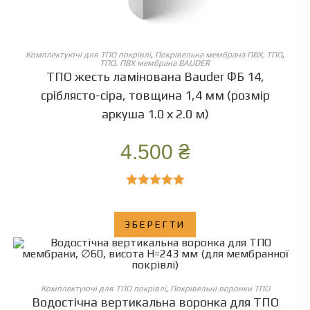
ОБЕРІТЬ ОПЦІЇ
Комплектуючі для ТПО покрівлі
,
Покрівельна мембрана ПВХ, ТПО
,
ТПО, ПВХ мембрана BAUDER
ТПО жесть ламінована Bauder ФБ 14,
сріблясто-сіра, товщина 1,4 мм (розмір
аркуша 1.0 х 2.0 м)
4.500
₴
Оцінено в
5.00
з 5
ЗБЕРЕГТИ
ОБЕРІТЬ ОПЦІЇ
Комплектуючі для ТПО покрівлі
,
Покрівельні воронки ТПО
Водостічна вертикальна воронка для ТПО