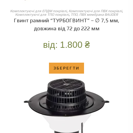
ОБЕРІТЬ ОПЦІЇ
Комплектуючі для ЕПДМ покрівлі
,
Комплектуючі для ПВХ покрівлі
,
Комплектуючі для ТПО покрівлі
,
ТПО, ПВХ мембрана BAUDER
Гвинт рамний “ТУРБОГВИНТ” – ∅ 7,5 мм,
довжина від 72 до 222 мм
від:
1.800
₴
ЗБЕРЕГТИ