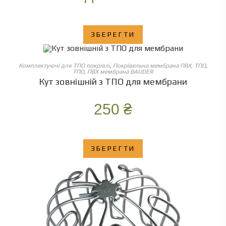
ЗБЕРЕГТИ
ОБЕРІТЬ ОПЦІЇ
Комплектуючі для ТПО покрівлі
,
Покрівельна мембрана ПВХ, ТПО
,
ТПО, ПВХ мембрана BAUDER
Кут зовнішній з ТПО для мембрани
250
₴
ЗБЕРЕГТИ