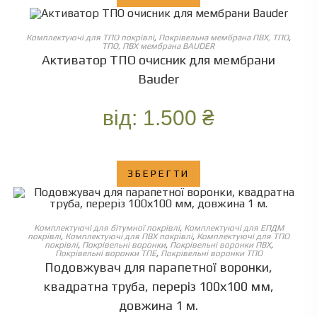
ОБЕРІТЬ ОПЦІЇ
Комплектуючі для ТПО покрівлі
,
Покрівельна мембрана ПВХ, ТПО
,
ТПО, ПВХ мембрана BAUDER
Активатор ТПО очисник для мембрани
Bauder
від:
1.500
₴
ЗБЕРЕГТИ
ОБЕРІТЬ ОПЦІЇ
Комплектуючі для бітумної покрівлі
,
Комплектуючі для ЕПДМ
покрівлі
,
Комплектуючі для ПВХ покрівлі
,
Комплектуючі для ТПО
покрівлі
,
Покрівельні воронки
,
Покрівельні воронки ПВХ
,
Покрівельні воронки ТПЕ
,
Покрівельні воронки ТПО
Подовжувач для парапетної воронки,
квадратна труба, переріз 100х100 мм,
довжина 1 м.