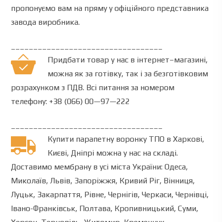
пропонуємо вам на пряму у офіційного представника
завода виробника.
__________________________________
Придбати товар
у
нас
в
інтернет
–
магазині
,
можна
як
за
готівку
,
так
і
за безготівковим
розрахунком
з
ПДВ
.
Всі
питання
за номером
телефону
:
+38 (066) 00—97—222
__________________________________
Купити парапетну воронку ТПО в Харкові,
Києві, Дніпрі можна у нас на складі.
Доставимо мембрану в усі міста України: Одеса,
Миколаїв, Львів, Запоріжжя, Кривий Ріг, Вінниця,
Луцьк, Закарпаття, Рівне, Чернігів, Черкаси, Чернівці,
Івано-Франківськ, Полтава, Кропивницький, Суми,