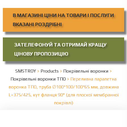
В МАГАЗИНІ ЦІНИ НА ТОВАРИ І ПОСЛУГИ
ВКАЗАНІ РОЗДРІБНІ
ЗАТЕЛЕФОНУЙ ТА ОТРИМАЙ КРАЩУ
ЦІНОВУ ПРОПОЗИЦІЮ
SMSTROY
>
Products
>
Покрівельні воронки
>
Покрівельні воронки ТПО
>
Переливна парапетна
воронка ТПО, труба ∅100*100/100*65 мм, довжина
L=375/425, кут фланця 90° (для плоскої мембранної
покрівлі)