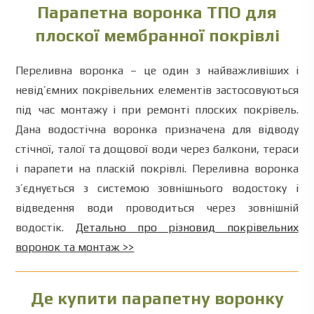
Парапетна воронка ТПО для
плоскої мембранної покрівлі
Переливна
воронка
–
це
один
з
найважливіших
і
невід’ємних
покрівельних
елементів
застосовуються
під час монтажу
і
при
ремонті
плоских
покрівель
.
Дана
водостічна
воронка
призначена
для
відводу
стічної
,
талої
та
дощової
води
через
балкони
,
тераси
і
парапети
на
пласкій покрівлі
.
Переливна
воронка
з’єднується
з
системою
зовнішнього
водостоку
і
відведення
води
проводиться
через
зовнішній
водостік
.
Детально про різновид покрівельних
воронок та монтаж >>
Де купити парапетну воронку