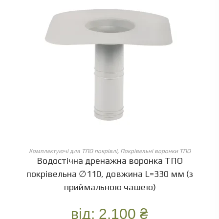
ОБЕРІТЬ ОПЦІЇ
Комплектуючі для ТПО покрівлі
,
Покрівельні воронки ТПО
Водостічна дренажна воронка ТПО
покрівельна ∅110, довжина L=330 мм (з
приймальною чашею)
від:
2.100
₴