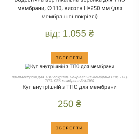
мембрани, ∅110, висота Н=250 мм (для
мембранної покрівлі)
від:
1.055
₴
ЗБЕРЕГТИ
ОБЕРІТЬ ОПЦІЇ
Комплектуючі для ТПО покрівлі
,
Покрівельна мембрана ПВХ, ТПО
,
ТПО, ПВХ мембрана BAUDER
Кут внутрішній з ТПО для мембрани
250
₴
ЗБЕРЕГТИ