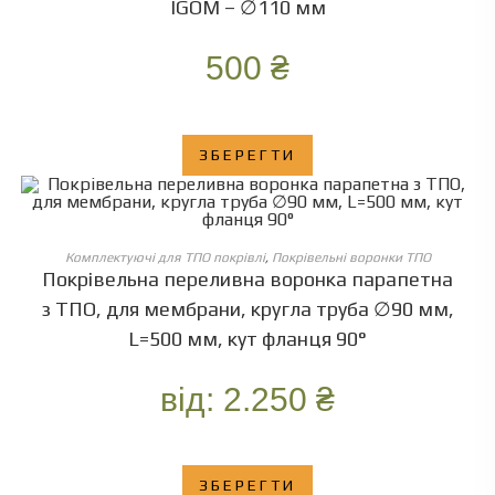
IGOM – ∅110 мм
500
₴
ЗБЕРЕГТИ
ОБЕРІТЬ ОПЦІЇ
Комплектуючі для ТПО покрівлі
,
Покрівельні воронки ТПО
Покрівельна переливна воронка парапетна
з ТПО, для мембрани, кругла труба ∅90 мм,
L=500 мм, кут фланця 90°
від:
2.250
₴
ЗБЕРЕГТИ