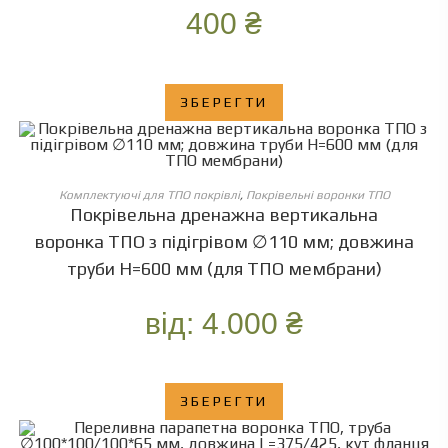
400
₴
ЗБЕРЕГТИ
ОБЕРІТЬ ОПЦІЇ
Комплектуючі для ТПО покрівлі
,
Покрівельні воронки ТПО
Покрівельна дренажна вертикальна
воронка ТПО з підігрівом ∅110 мм; довжина
труби Н=600 мм (для ТПО мембрани)
від:
4.000
₴
ЗБЕРЕГТИ