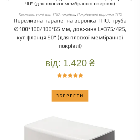
ОБЕРІТЬ ОПЦІЇ
Комплектуючі для ТПО покрівлі
,
Покрівельні воронки ТПО
Переливна парапетна воронка ТПО, труба
∅100*100/100*65 мм, довжина L=375/425,
кут фланця 90° (для плоскої мембранної
покрівлі)
від:
1.420
₴
Оцінено в
5.00
з 5
ЗБЕРЕГТИ