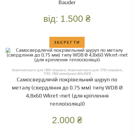
Bauder
від:
1.500
₴
ЗБЕРЕГТИ
ОБЕРІТЬ ОПЦІЇ
Комплектуючі для ПВХ покрівлі
,
Комплектуючі для ТПО покрівлі
,
ТПО, ПВХ мембрана BAUDER
Самосвердлячій покрівельний шуруп по
металу (свердління до 0.75 мм) типу WDB Ø
4,8х60 Wkret-met (для кріплення
теплоізоляції)
2.000
₴