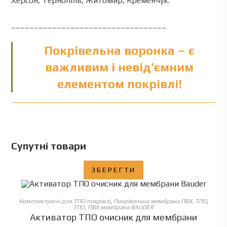
Херсон, Тернопіль, Житомир, Кременчук.
__________________________________
Покрівельна воронка – є
важливим і невід’ємним
елементом покрівлі!
Супутні товари
ЗБЕРЕГТИ
ОБЕРІТЬ ОПЦІЇ
Комплектуючі для ТПО покрівлі
,
Покрівельна мембрана ПВХ, ТПО
,
ТПО, ПВХ мембрана BAUDER
Активатор ТПО очисник для мембрани