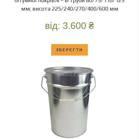
бітумної покрівлі – Ø труби 60/75/110/125
мм; висота 225/240/270/400/600 мм
від:
3.600
₴
ЗБЕРЕГТИ