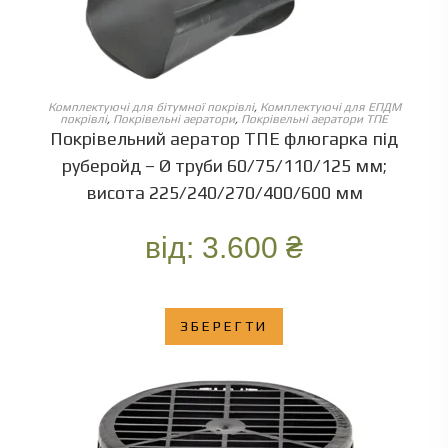
ОБЕРІТЬ ОПЦІЇ
Комплектуючі для бітумної покрівлі
,
Комплектуючі для ЕПДМ
покрівлі
,
Покрівельні аератори
,
Покрівельні аератори ТПЕ
Покрівельний аератор ТПЕ флюгарка під
руберойд – Ø труби 60/75/110/125 мм;
висота 225/240/270/400/600 мм
від:
3.600
₴
ЗБЕРЕГТИ