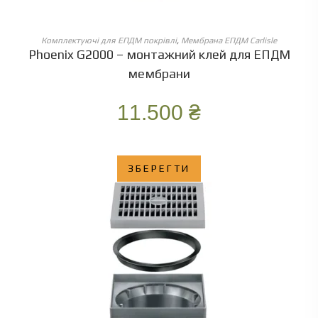
ОБЕРІТЬ ОПЦІЇ
Комплектуючі для ЕПДМ покрівлі
,
Мембрана ЕПДМ Carlisle
Phoenix G2000 – монтажний клей для ЕПДМ
мембрани
11.500
₴
ЗБЕРЕГТИ