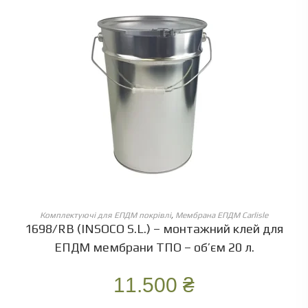
ОБЕРІТЬ ОПЦІЇ
Комплектуючі для ЕПДМ покрівлі
,
Мембрана ЕПДМ Carlisle
1698/RB (INSOCO S.L.) – монтажний клей для
ЕПДМ мембрани ТПО – об’єм 20 л.
11.500
₴