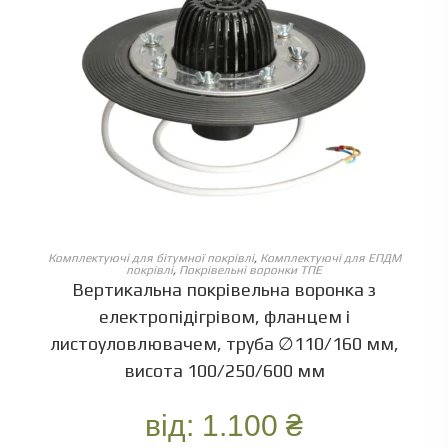
ОБЕРІТЬ ОПЦІЇ
Комплектуючі для бітумної покрівлі
,
Комплектуючі для ЕПДМ
покрівлі
,
Покрівельні воронки ТПЕ
Вертикальна покрівельна воронка з
електропідігрівом, фланцем і
листоуловлювачем, труба ∅110/160 мм,
висота 100/250/600 мм
від:
1.100
₴