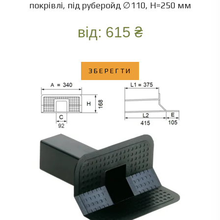
покрівлі, під руберойд ∅110, Н=250 мм
від:
615
₴
ЗБЕРЕГТИ