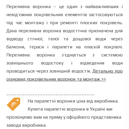
Переливна воронка
–
це
один
з
найважливіших
і
невід’ємних
покрівельних
елементів
застосовуються
під час монтажу
і
при
ремонті
плоских
покрівель
.
Дана
переливна
воронка
водостічна
призначена
для
відводу
стічної
,
талої
та
дощової
води
через
балкони
,
тераси
і
парапети
на
пласкій покрівлі
.
Переливна
воронка
з’єднується
з
системою
зовнішнього
водостоку
і
відведення
води
проводиться
через
зовнішній
водостік.
Детально про
різновид покрівельних воронок та монтаж >>
__________________________________
На
парапетні
воронки
ціна
від
виробника
.
Купити
парапетні
воронки
в
Україні
ми
пропонуємо
вам
на
пряму
у
офіційного представника
завода виробника
.