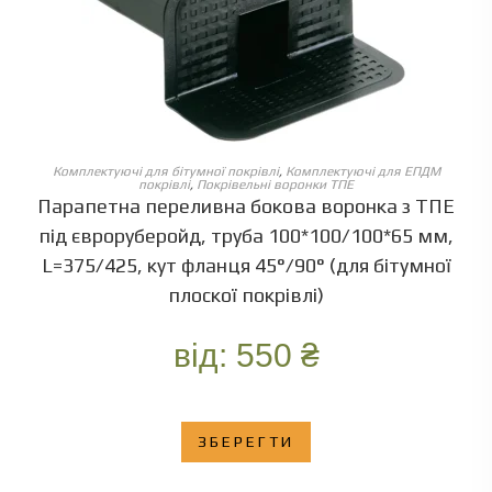
ОБЕРІТЬ ОПЦІЇ
Комплектуючі для бітумної покрівлі
,
Комплектуючі для ЕПДМ
покрівлі
,
Покрівельні воронки ТПЕ
Парапетна переливна бокова воронка з ТПЕ
під євроруберойд, труба 100*100/100*65 мм,
L=375/425, кут фланця 45°/90° (для бітумної
плоскої покрівлі)
від:
550
₴
ЗБЕРЕГТИ