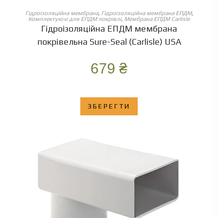
ОБЕРІТЬ ОПЦІЇ
Гідроізоляційна мембрана
,
Гідроізоляційна мембрана ЕПДМ
,
Комплектуючі для ЕПДМ покрівлі
,
Мембрана ЕПДМ Carlisle
Гідроізоляційна ЕПДМ мембрана
покрівельна Sure-Seal (Carlisle) USA
679
₴
ЗБЕРЕГТИ