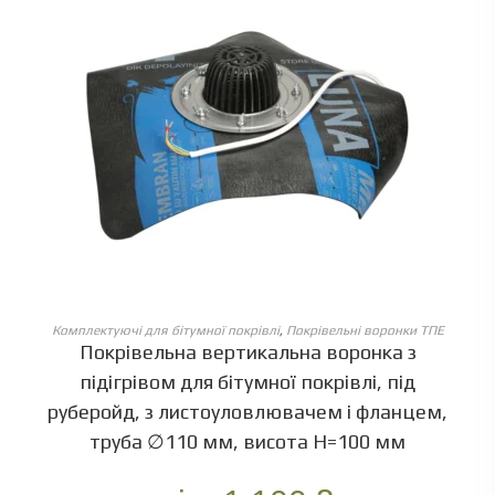
ОБЕРІТЬ ОПЦІЇ
Комплектуючі для бітумної покрівлі
,
Покрівельні воронки ТПЕ
Покрівельна вертикальна воронка з
підігрівом для бітумної покрівлі, під
руберойд, з листоуловлювачем і фланцем,
труба ∅110 мм, висота Н=100 мм