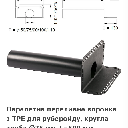
🔍
Парапетна переливна воронка
з ТPЕ для руберойду, кругла
труба ∅75 мм, L=500 мм