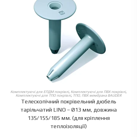
ОБЕРІТЬ ОПЦІЇ
Комплектуючі для ЕПДМ покрівлі
,
Комплектуючі для ПВХ покрівлі
,
Комплектуючі для ТПО покрівлі
,
ТПО, ПВХ мембрана BAUDER
Телескопічний покрівельний дюбель
тарільчатий LINO – Ø13 мм, довжина
135/155/185 мм. (для кріплення
теплоізоляції)