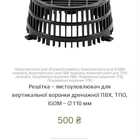
ОБЕРІТЬ ОПЦІЇ
Комплектуючі для бітумної покрівлі
,
Комплектуючі для ЕПДМ
покрівлі
,
Комплектуючі для ПВХ покрівлі
,
Комплектуючі для ТПО
покрівлі
,
Покрівельні воронки ПВХ
,
Покрівельні воронки ТПЕ
,
Покрівельні воронки ТПО
Решітка – листоуловлювач для
вертикальної воронки дренажної ПВХ, ТПО,
IGOM – ∅110 мм
500
₴