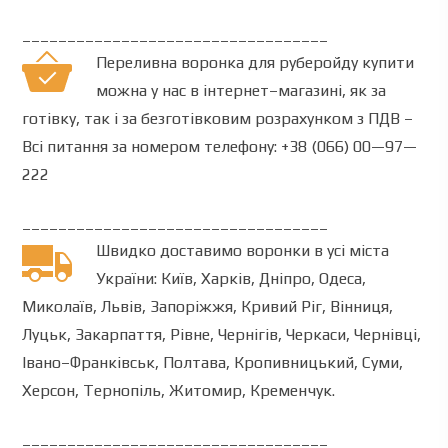
__________________________________
Переливна воронка для руберойду
купити
можна
у
нас
в
інтернет
–
магазині
,
як
за
готівку
,
так
і
за безготівковим розрахунком
з
ПДВ –
Всі питання
за номером телефону
:
+38 (066) 00—97—
222
__________________________________
Швидко доставимо
воронки
в усі
міста
України
:
Київ
,
Харків
,
Дніпро
,
Одеса
,
Миколаїв
,
Львів
,
Запоріжжя
,
Кривий
Ріг
,
Вінниця
,
Луцьк
,
Закарпаття
,
Рівне
,
Чернігів
,
Черкаси
,
Чернівці
,
Івано
–
Франківськ
,
Полтава
,
Кропивницький
,
Суми
,
Херсон
,
Тернопіль
,
Житомир
,
Кременчук
.
__________________________________