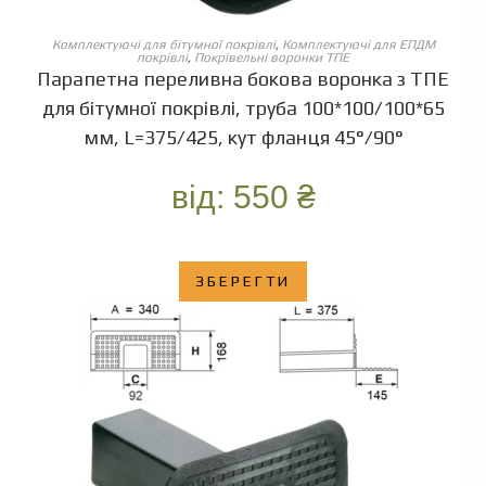
ОБЕРІТЬ ОПЦІЇ
Комплектуючі для бітумної покрівлі
,
Комплектуючі для ЕПДМ
покрівлі
,
Покрівельні воронки ТПЕ
Парапетна переливна бокова воронка з ТПЕ
для бітумної покрівлі, труба 100*100/100*65
мм, L=375/425, кут фланця 45°/90°
від:
550
₴
ЗБЕРЕГТИ