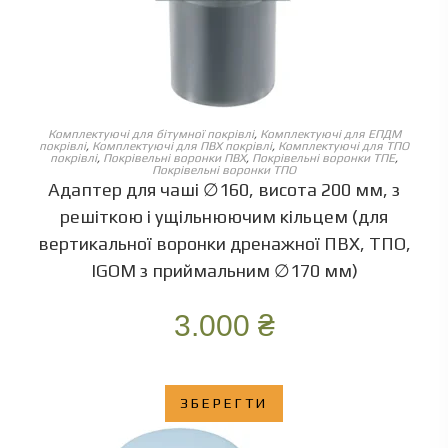
ОБЕРІТЬ ОПЦІЇ
Комплектуючі для бітумної покрівлі
,
Комплектуючі для ЕПДМ
покрівлі
,
Комплектуючі для ПВХ покрівлі
,
Комплектуючі для ТПО
покрівлі
,
Покрівельні воронки ПВХ
,
Покрівельні воронки ТПЕ
,
Покрівельні воронки ТПО
Адаптер для чаші ∅160, висота 200 мм, з
решіткою і ущільнюючим кільцем (для
вертикальної воронки дренажної ПВХ, ТПО,
IGOM з приймальним ∅170 мм)
3.000
₴
ЗБЕРЕГТИ