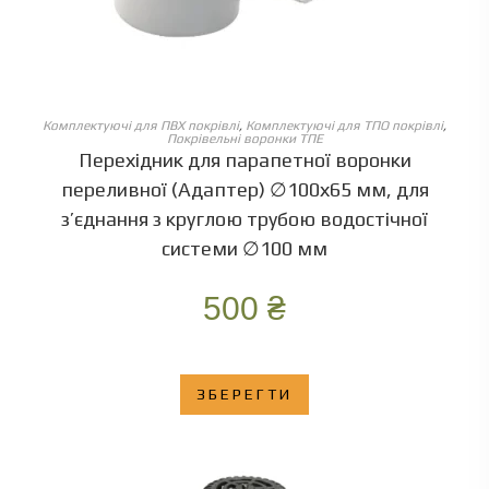
ОБЕРІТЬ ОПЦІЇ
Комплектуючі для ПВХ покрівлі
,
Комплектуючі для ТПО покрівлі
,
Покрівельні воронки ТПЕ
Перехідник для парапетної воронки
переливної (Адаптер) ∅100х65 мм, для
з’єднання з круглою трубою водостічної
системи ∅100 мм
500
₴
ЗБЕРЕГТИ