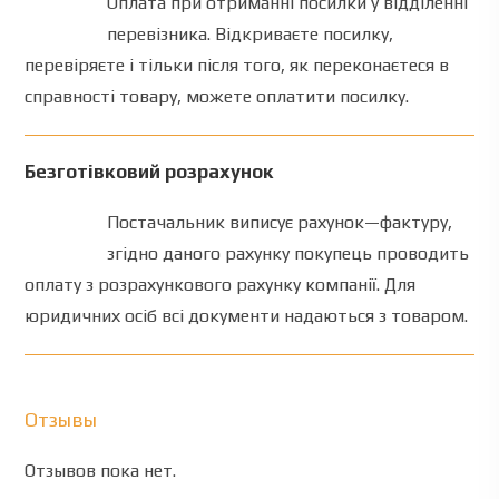
Оплата
при
отриманні
посилки
у відділенні
перевізника
.
Відкриваєте
посилку
,
перевіряєте
і
тільки
після
того
,
як
переконаєтеся
в
справності
товару
,
можете
оплатити
посилку
.
Безготівковий розрахунок
Постачальник
виписує
рахунок
—
фактуру
,
згідно
даного
рахунку
покупець проводить
оплату
з
розрахункового
рахунку
компанії
.
Для
юридичних
осіб
всі документи
надаються
з
товаром
.
Отзывы
Отзывов пока нет.