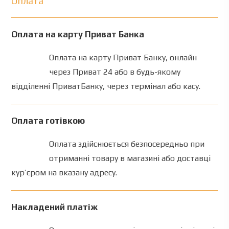
Оплата
Оплата на карту Приват Банка
Оплата
на
карту
Приват
Банку
,
онлайн
через
Приват 24
або
в
будь-якому
відділенні
ПриватБанку
,
через
термінал
або
касу
.
Оплата готівкою
Оплата здійснюється
безпосередньо
при
отриманні
товару
в
магазині
або
доставці
кур’єром
на
вказану адресу
.
Накладений платіж