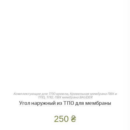
ОБЕРІТЬ ОПЦІЇ
Комплектующие для ТПО кровли
,
Кровельная мембрана ПВХ и
ТПО
,
ТПО, ПВХ мембрана BAUDER
Угол наружный из ТПО для мембраны
250
₴