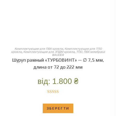
ОБЕРІТЬ ОПЦІЇ
Комплектующие для ПВХ кровли
,
Комплектующие для ТПО
кровли
,
Комплектующие для ЭПДМ кровли
,
ТПО, ПВХ мембрана
BAUDER
Шуруп рамный «ТУРБОВИНТ» — ∅ 7,5 мм,
длина от 72 до 222 мм
від:
1.800
₴
Оценка
5.00
из 5
ЗБЕРЕГТИ