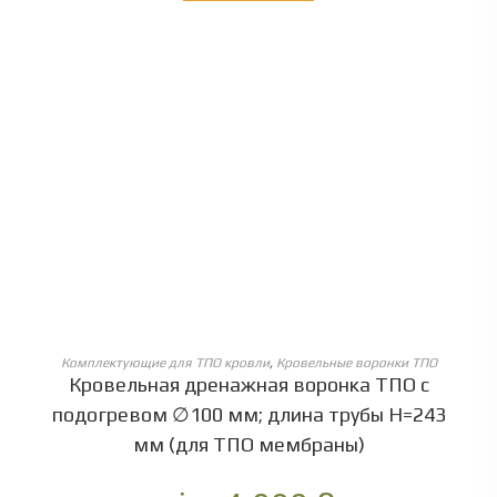
ОБЕРІТЬ ОПЦІЇ
Комплектующие для ТПО кровли
,
Кровельные воронки ТПО
Кровельная дренажная воронка ТПО с
подогревом ∅100 мм; длина трубы Н=243
мм (для ТПО мембраны)