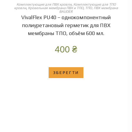
ОБЕРІТЬ ОПЦІЇ
Комплектующие для ПВХ кровли
,
Комплектующие для ТПО
кровли
,
Кровельная мембрана ПВХ и ТПО
,
ТПО, ПВХ мембрана
BAUDER
VivalFlex PU40 – однокомпонентный
полиуретановый герметик для ПВХ
мембраны ТПО, объём 600 мл.
400
₴
ЗБЕРЕГТИ