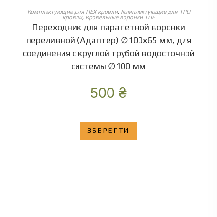
ОБЕРІТЬ ОПЦІЇ
Комплектующие для ПВХ кровли
,
Комплектующие для ТПО
кровли
,
Кровельные воронки ТПЕ
Переходник для парапетной воронки
переливной (Адаптер) ∅100х65 мм, для
соединения с круглой трубой водосточной
системы ∅100 мм
500
₴
ЗБЕРЕГТИ