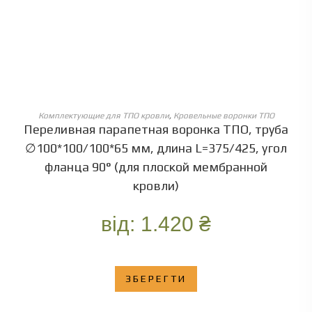
ОБЕРІТЬ ОПЦІЇ
Комплектующие для ТПО кровли
,
Кровельные воронки ТПО
Переливная парапетная воронка ТПО, труба
∅100*100/100*65 мм, длина L=375/425, угол
фланца 90° (для плоской мембранной
кровли)
від:
1.420
₴
ЗБЕРЕГТИ