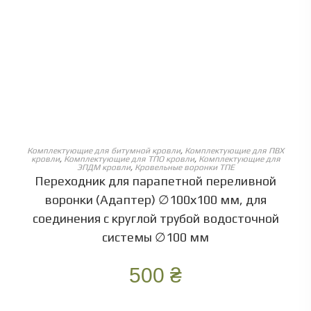
ОБЕРІТЬ ОПЦІЇ
Комплектующие для битумной кровли
,
Комплектующие для ПВХ
кровли
,
Комплектующие для ТПО кровли
,
Комплектующие для
ЭПДМ кровли
,
Кровельные воронки ТПЕ
Переходник для парапетной переливной
воронки (Адаптер) ∅100х100 мм, для
соединения с круглой трубой водосточной
системы ∅100 мм
500
₴