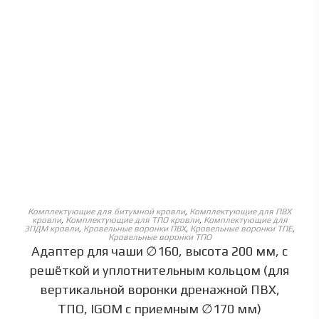
ОБЕРІТЬ ОПЦІЇ
Комплектующие для битумной кровли
,
Комплектующие для ПВХ
кровли
,
Комплектующие для ТПО кровли
,
Комплектующие для
ЭПДМ кровли
,
Кровельные воронки ПВХ
,
Кровельные воронки ТПЕ
,
Кровельные воронки ТПО
Адаптер для чаши ∅160, высота 200 мм, с
решёткой и уплотнительным кольцом (для
вертикальной воронки дренажной ПВХ,
ТПО, IGOM с приемным ∅170 мм)