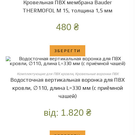
Кровельная ПВХ мембрана Bauder
THERMOFOL М 15, толщина 1,5 мм
480
₴
ЗБЕРЕГТИ
ОБЕРІТЬ ОПЦІЇ
Комплектующие для ПВХ кровли
,
Кровельные воронки ПВХ
Водосточная вертикальная воронка для ПВХ
кровли, ∅110, длина L=330 мм (с приёмной
чашей)
від:
1.820
₴