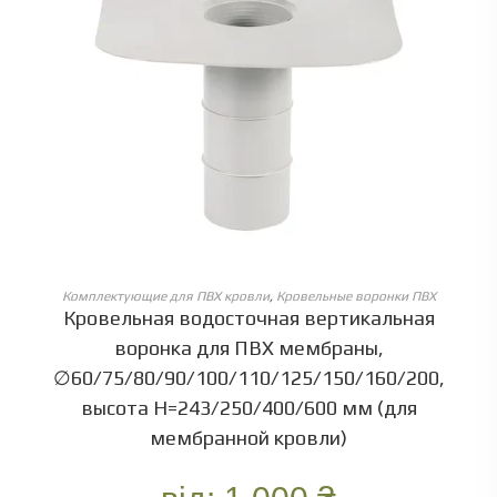
ОБЕРІТЬ ОПЦІЇ
Комплектующие для ПВХ кровли
,
Кровельные воронки ПВХ
Кровельная водосточная вертикальная
воронка для ПВХ мембраны,
∅60/75/80/90/100/110/125/150/160/200,
высота Н=243/250/400/600 мм (для
мембранной кровли)