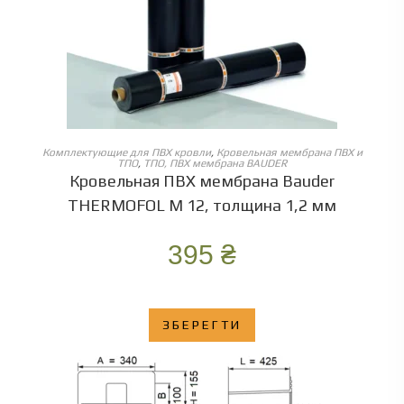
ОБЕРІТЬ ОПЦІЇ
Комплектующие для ПВХ кровли
,
Кровельная мембрана ПВХ и
ТПО
,
ТПО, ПВХ мембрана BAUDER
Кровельная ПВХ мембрана Bauder
THERMOFOL М 12, толщина 1,2 мм
395
₴
ЗБЕРЕГТИ