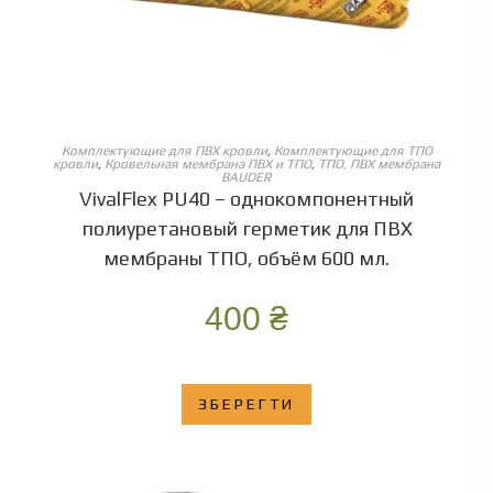
ОБЕРІТЬ ОПЦІЇ
Комплектующие для ПВХ кровли
,
Комплектующие для ТПО
кровли
,
Кровельная мембрана ПВХ и ТПО
,
ТПО, ПВХ мембрана
BAUDER
VivalFlex PU40 – однокомпонентный
полиуретановый герметик для ПВХ
мембраны ТПО, объём 600 мл.
400
₴
ЗБЕРЕГТИ