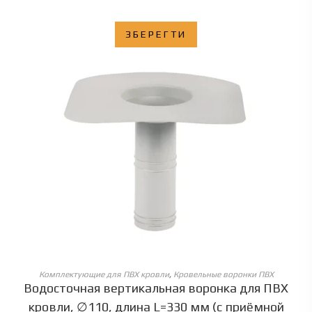
ЗБЕРЕГТИ
ОБЕРІТЬ ОПЦІЇ
Комплектующие для ПВХ кровли
,
Кровельные воронки ПВХ
Водосточная вертикальная воронка для ПВХ
кровли, ∅110, длина L=330 мм (с приёмной