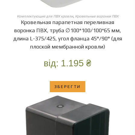
ОБЕРІТЬ ОПЦІЇ
Комплектующие для ПВХ кровли
,
Кровельные воронки ПВХ
Кровельная парапетная переливная
воронка ПВХ, труба ∅100*100/100*65 мм,
длина L-375/425, угол фланца 45°/90° (для
плоской мембранной кровли)
від:
1.195
₴
ЗБЕРЕГТИ