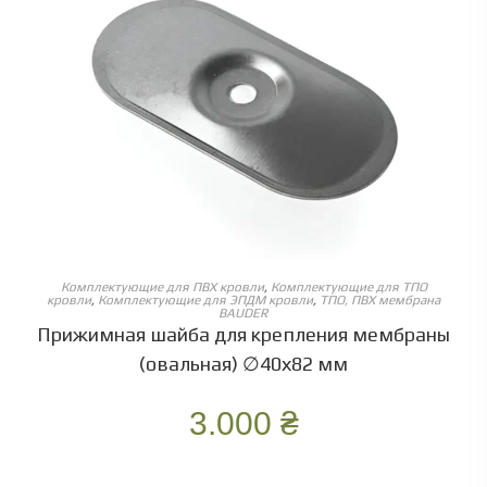
ОБЕРІТЬ ОПЦІЇ
Комплектующие для ПВХ кровли
,
Комплектующие для ТПО
кровли
,
Комплектующие для ЭПДМ кровли
,
ТПО, ПВХ мембрана
BAUDER
Прижимная шайба для крепления мембраны
(овальная) ∅40х82 мм
3.000
₴