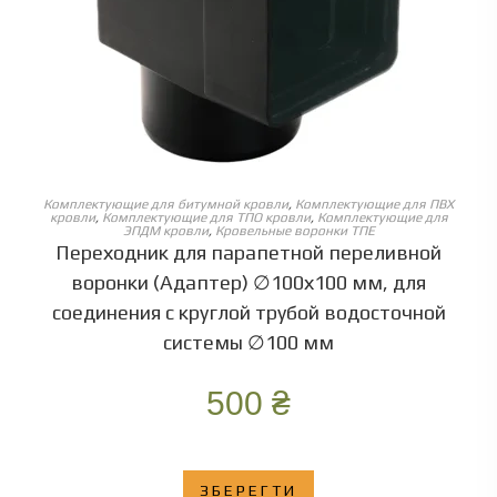
ОБЕРІТЬ ОПЦІЇ
Комплектующие для битумной кровли
,
Комплектующие для ПВХ
кровли
,
Комплектующие для ТПО кровли
,
Комплектующие для
ЭПДМ кровли
,
Кровельные воронки ТПЕ
Переходник для парапетной переливной
воронки (Адаптер) ∅100х100 мм, для
соединения с круглой трубой водосточной
системы ∅100 мм
500
₴
ЗБЕРЕГТИ