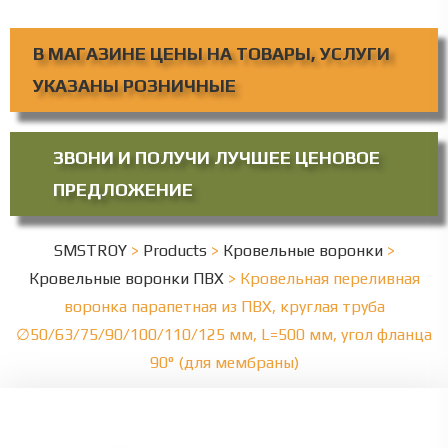
В МАГАЗИНЕ ЦЕНЫ НА ТОВАРЫ, УСЛУГИ
УКАЗАНЫ РОЗНИЧНЫЕ
ЗВОНИ И ПОЛУЧИ ЛУЧШЕЕ ЦЕНОВОЕ
ПРЕДЛОЖЕНИЕ
SMSTROY
>
Products
>
Кровельные воронки
>
Кровельные воронки ПВХ
>
Кровельная переливная
воронка парапетная из ПВХ, круглая труба
∅50/63/75/90/100/110/125 мм, L=500 мм, угол фланца
90° (для мембраны)