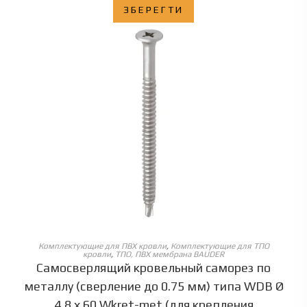
ЗБЕРЕГТИ
ОБЕРІТЬ ОПЦІЇ
Комплектующие для ПВХ кровли
,
Комплектующие для ТПО
кровли
,
ТПО, ПВХ мембрана BAUDER
Самосверлящий кровельный саморез по
металлу (сверление до 0.75 мм) типа WDB Ø
4,8 х 60 Wkret-met (для крепления