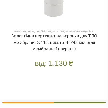
ОБЕРІТЬ ОПЦІЇ
Комплектуючі для ТПО покрівлі
,
Покрівельні воронки ТПО
Водостічна вертикальна воронка для ТПО
мембрани, ∅110, висота Н=243 мм (для
мембранної покрівлі)
від:
1.130
₴