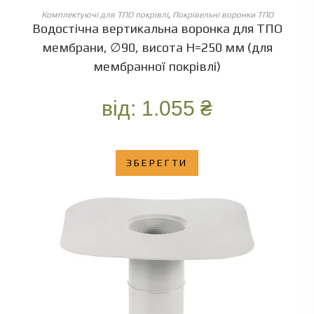
ОБЕРІТЬ ОПЦІЇ
Комплектуючі для ТПО покрівлі
,
Покрівельні воронки ТПО
Водостічна вертикальна воронка для ТПО
мембрани, ∅90, висота Н=250 мм (для
мембранної покрівлі)
від:
1.055
₴
ЗБЕРЕГТИ