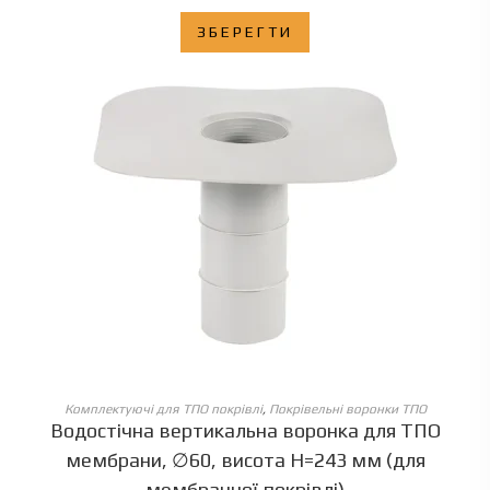
ЗБЕРЕГТИ
ОБЕРІТЬ ОПЦІЇ
Комплектуючі для ТПО покрівлі
,
Покрівельні воронки ТПО
Водостічна вертикальна воронка для ТПО
мембрани, ∅60, висота Н=243 мм (для
мембранної покрівлі)