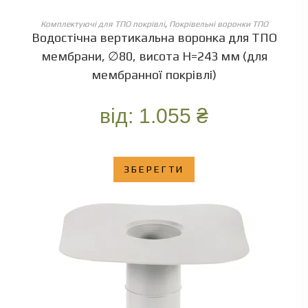
ОБЕРІТЬ ОПЦІЇ
Комплектуючі для ТПО покрівлі
,
Покрівельні воронки ТПО
Водостічна вертикальна воронка для ТПО
мембрани, ∅80, висота Н=243 мм (для
мембранної покрівлі)
від:
1.055
₴
ЗБЕРЕГТИ