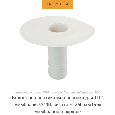
ЗБЕРЕГТИ
ОБЕРІТЬ ОПЦІЇ
Комплектуючі для ТПО покрівлі
,
Покрівельні воронки ТПО
Водостічна вертикальна воронка для ТПО
мембрани, ∅110, висота Н=250 мм (для
мембранної покрівлі)