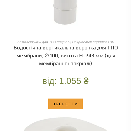
ОБЕРІТЬ ОПЦІЇ
Комплектуючі для ТПО покрівлі
,
Покрівельні воронки ТПО
Водостічна вертикальна воронка для ТПО
мембрани, ∅100, висота Н=243 мм (для
мембранної покрівлі)
від:
1.055
₴
ЗБЕРЕГТИ