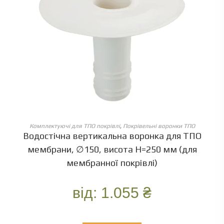
ОБЕРІТЬ ОПЦІЇ
Комплектуючі для ТПО покрівлі
,
Покрівельні воронки ТПО
Водостічна вертикальна воронка для ТПО
мембрани, ∅150, висота Н=250 мм (для
мембранної покрівлі)
від:
1.055
₴