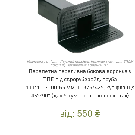
ОБЕРІТЬ ОПЦІЇ
Комплектуючі для бітумної покрівлі
,
Комплектуючі для ЕПДМ
покрівлі
,
Покрівельні воронки ТПЕ
Парапетна переливна бокова воронка з
ТПЕ під євроруберойд, труба
100*100/100*65 мм, L=375/425, кут фланця
45°/90° (для бітумної плоскої покрівлі)
від:
550
₴