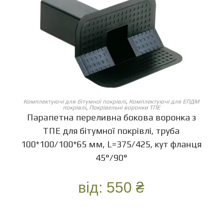
ОБЕРІТЬ ОПЦІЇ
Комплектуючі для бітумної покрівлі
,
Комплектуючі для ЕПДМ
покрівлі
,
Покрівельні воронки ТПЕ
Парапетна переливна бокова воронка з
ТПЕ для бітумної покрівлі, труба
100*100/100*65 мм, L=375/425, кут фланця
45°/90°
від:
550
₴