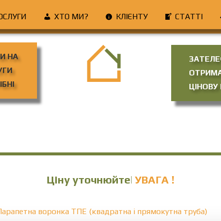
ОСЛУГИ
ХТО МИ?
КЛІЄНТУ
СТАТТІ
НИ НА
ЗАТЕЛЕ
УГИ
ОТРИМ
ІБНІ
ЦІНОВУ
Ціну уточнюйте
УВАГА !
Парапетна воронка ТПЕ (квадратна і прямокутна труба)