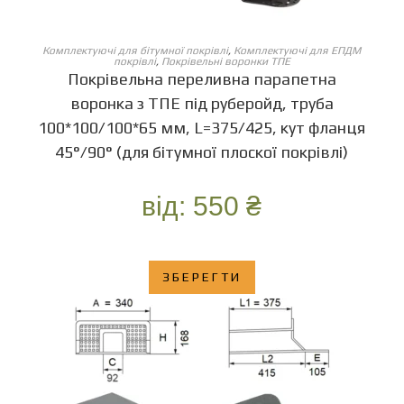
ОБЕРІТЬ ОПЦІЇ
Комплектуючі для бітумної покрівлі
,
Комплектуючі для ЕПДМ
покрівлі
,
Покрівельні воронки ТПЕ
Покрівельна переливна парапетна
воронка з ТПЕ під руберойд, труба
100*100/100*65 мм, L=375/425, кут фланця
45°/90° (для бітумної плоскої покрівлі)
від:
550
₴
ЗБЕРЕГТИ