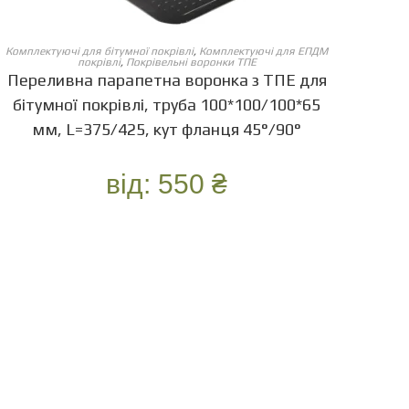
ОБЕРІТЬ ОПЦІЇ
Комплектуючі для бітумної покрівлі
,
Комплектуючі для ЕПДМ
покрівлі
,
Покрівельні воронки ТПЕ
Переливна парапетна воронка з ТПЕ для
бітумної покрівлі, труба 100*100/100*65
мм, L=375/425, кут фланця 45°/90°
від:
550
₴