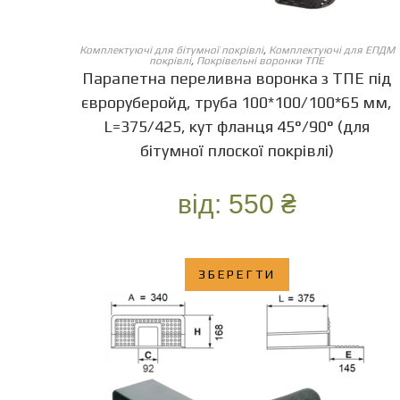
ОБЕРІТЬ ОПЦІЇ
Комплектуючі для бітумної покрівлі
,
Комплектуючі для ЕПДМ
покрівлі
,
Покрівельні воронки ТПЕ
Парапетна переливна воронка з ТПЕ під
євроруберойд, труба 100*100/100*65 мм,
L=375/425, кут фланця 45°/90° (для
бітумної плоскої покрівлі)
від:
550
₴
ЗБЕРЕГТИ