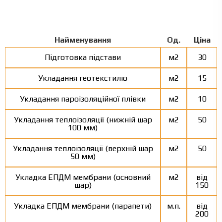
Найменування
Од.
Ціна
Підготовка підстави
м2
30
Укладання геотекстилю
м2
15
Укладання пароізоляційної плівки
м2
10
Укладання теплоізоляції (нижній шар
м2
50
100 мм)
Укладання теплоізоляції (верхній шар
м2
50
50 мм)
Укладка ЕПДМ мембрани (основний
м2
від
шар)
150
Укладка ЕПДМ мембрани (парапети)
м.п.
від
200