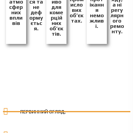
атмо
ся та
иво
исло
іканн
а ні
сфер
не
для
вих
я
регу
них
деф
коме
об’єк
немо
лярн
впли
орму
рцій
тах.
жлив
ого
вів
єтьс
них
і.
ремо
я.
об’єк
нту.
тів.
ПЕРВИННИЙ ОГЛЯД;