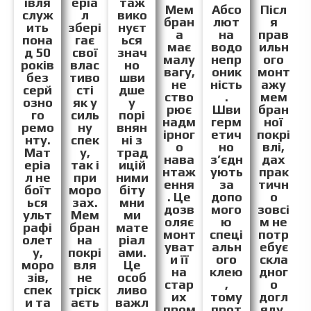
івля
еріа
таж
Мем
Абсо
Післ
служ
л
вико
бран
лют
я
ить
збері
нуєт
а
на
прав
пона
гає
ься
має
водо
ильн
д 50
свої
знач
малу
непр
ого
років
влас
но
вагу,
оник
монт
без
тиво
шви
не
ність
ажу
серй
сті
дше
ство
.
мем
озно
як у
у
рює
Шви
бран
го
силь
порі
надм
герм
ної
ремо
ну
внян
ірног
етич
покрі
нту.
спек
ні з
о
но
влі,
Мат
у,
трад
нава
з’єдн
дах
еріа
так і
ицій
нтаж
ують
прак
л не
при
ними
ення
за
тичн
боїт
моро
біту
. Це
допо
о
ься
зах.
мни
дозв
мого
зовсі
ульт
Мем
ми
оляє
ю
м не
рафі
бран
мате
монт
спеці
потр
олет
на
ріал
уват
альн
ебує
у,
покрі
ами.
и її
ого
скла
моро
вля
Це
на
клею
дног
зів,
не
особ
стар
,
о
спек
тріск
ливо
их
тому
догл
и та
аєть
важл
пром
прот
яду,